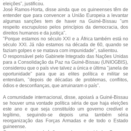
eleições", justificou.
José Ramos-Horta, disse ainda que os guineenses têm de
entender que para convencer a União Europeia a levantar
algumas sanções tem de haver na Guiné-Bissau "um
respeito escrupuloso pelos princípios da democracia, dos
direitos humanos e da justiça".
"Porque estamos no século XXI e a África também está no
século XXI. Já não estamos na década de 60, quando se
faziam golpes e se matava com impunidade", salientou.
O responsável pelo Gabinete Integrado das Nações Unidas
para a Consolidação da Paz na Guiné-Bissau (UNIOGBIS),
considerou que o país vive talvez a única e última "janela de
oportunidade" para que as elites política e militar se
entendam, "depois de décadas de problemas, conflitos,
ódios e desconfianças, que arruinaram o país".
A comunidade internacional, disse, apoiará a Guiné-Bissau
se houver uma vontade política séria de que haja eleições
este ano e que seja constituído um governo credível e
legítimo, seguindo-se depois uma também séria
reorganização das Forças Armadas e de todo o Estado
guineense.