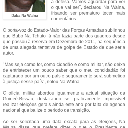
a
defesa. Vamos aguardar para ver
o que vai ser", declarou Na Walna,
frisando ser prematuro tecer mais
Daba Na Walna
comentários.
O porta-voz do Estado-Maior das Forças Armadas sublinhou
que Bubo Na Tchuto já não fazia parte dos quadros desde
que passou à reserva em Dezembro de 2011, na sequência
de uma alegada tentativa de golpe de Estado de que seria
autor.
"Mas seja como for, como cidadão e como militar, não deixa
de entristecer um pouco saber que o meu concidadão foi
capturado por um outro país e seguramente será submetido
à justiça nesse país", notou Na Walna.
O oficial militar abordou igualmente a actual situação da
Guineé-Bissau, destacando ser praticamente impossível
realizar eleições gerais ainda este ano por falta de agenda
nacional que balize o período de transição.
Ao ser solicitada uma data excata para as eleições, Na
Walna disse que prefere dizer o que o Presidente de