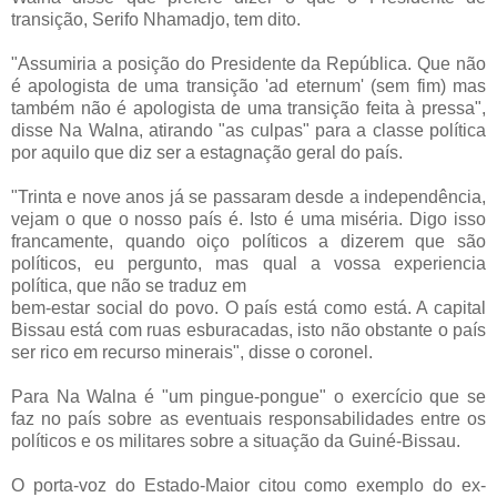
transição, Serifo Nhamadjo, tem dito.
"Assumiria a posição do Presidente da República. Que não
é apologista de uma transição 'ad eternum' (sem fim) mas
também não é apologista de uma transição feita à pressa",
disse Na Walna, atirando "as culpas" para a classe política
por aquilo que
diz ser a estagnação geral do país.
"Trinta e nove anos já se passaram desde a independência,
vejam o que o nosso país é. Isto é uma miséria. Digo isso
francamente, quando oiço políticos a dizerem que são
políticos, eu pergunto, mas qual a vossa experiencia
política, que não se traduz em
bem-estar social do povo. O país está como está. A capital
Bissau está com ruas esburacadas, isto não obstante o país
ser rico em recurso minerais", disse o coronel.
Para Na Walna é "um pingue-pongue" o exercício que se
faz no país sobre as eventuais responsabilidades entre os
políticos e os militares sobre a situação da Guiné-Bissau.
O porta-voz do Estado-Maior citou como exemplo do ex-