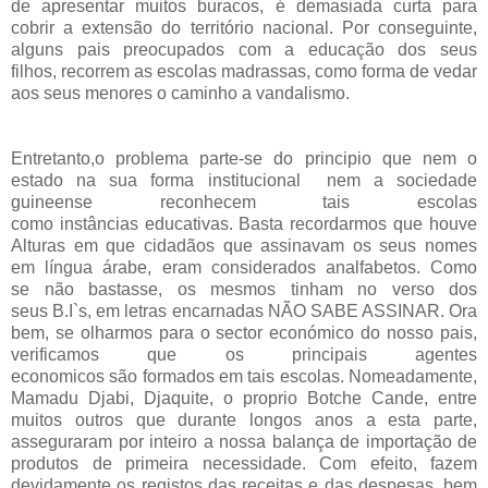
de apresentar muitos buracos, é demasiada curta para
cobrir a extensão do território nacional. Por conseguinte,
alguns pais preocupados com a educação dos seus
filhos, recorrem as escolas madrassas, como forma de vedar
aos seus menores o caminho a vandalismo.
Entretanto,o problema parte-se do principio que nem o
estado na sua forma institucional nem a sociedade
guineense reconhecem tais escolas
como instâncias educativas. Basta recordarmos que houve
Alturas em que cidadãos que assinavam os seus nomes
em língua árabe, eram considerados analfabetos. Como
se não bastasse, os mesmos tinham no verso dos
seus B.I`s, em letras encarnadas NÃO SABE ASSINAR. Ora
bem, se olharmos para o sector económico do nosso pais,
verificamos que os principais agentes
economicos são formados em tais escolas. Nomeadamente,
Mamadu Djabi, Djaquite, o proprio Botche Cande, entre
muitos outros que durante longos anos a esta parte,
asseguraram por inteiro a nossa balança de importação de
produtos de primeira necessidade. Com efeito, fazem
devidamente os registos das receitas e das despesas, bem