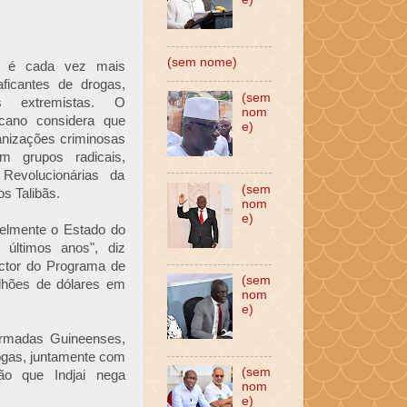
S
(sem nome)
e é cada vez mais
aficantes de drogas,
(sem
s extremistas. O
nom
cano considera que
e)
anizações criminosas
om grupos radicais,
Revolucionárias da
(sem
os Talibãs.
nom
e)
velmente o Estado do
s últimos anos", diz
ctor do Programa de
(sem
lhões de dólares em
nom
e)
Armadas Guineenses,
rogas, juntamente com
(sem
ão que Indjai nega
nom
e)