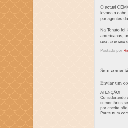
O actual CEMGF
levada a cabo
por agentes d
Na Tchuto foi
americanas, u
Lusa - 02 de Maio d
Postado por
Ri
Sem comentár
Enviar um co
ATENÇÃO!
Considerando o 
comentários se
por escrita não
Paute num come