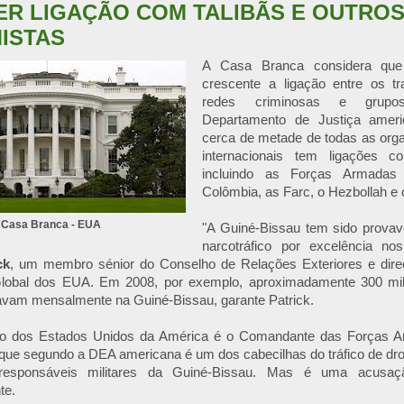
ER LIGAÇÃO COM TALIBÃS E OUTRO
ISTAS
A Casa Branca considera qu
crescente a ligação entre os tr
redes criminosas e grupo
Departamento de Justiça ameri
cerca de metade de todas as org
internacionais tem ligações c
incluindo as Forças Armadas 
Colômbia, as Farc, o Hezbollah e 
Casa Branca - EUA
"A Guiné-Bissau tem sido prova
narcotráfico por excelência no
ck
, um membro sénior do Conselho de Relações Exteriores e dire
lobal dos EUA. Em 2008, por exemplo, aproximadamente 300 mi
avam mensalmente na Guiné-Bissau, garante Patrick.
vo dos Estados Unidos da América é o Comandante das Forças 
, que segundo a DEA americana é um dos cabecilhas do tráfico de d
 responsáveis militares da Guiné-Bissau. Mas é uma acusaç
te.