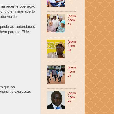
 na recente operação
Tchuto em mar aberto
(sem
abo Verde.
nom
e)
gundo as autoridades
mbém para os EUA.
(sem
nom
e)
(sem
nom
e)
ço que os
ronuncias expressas
(sem
nom
e)