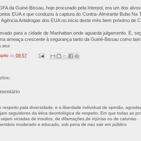
A da Guiné-Bissau, hoje procurado pela Interpol, era um dos alvos
 pelos EUA e que conduziu à captura do Contra- Almirante Bubo Na 
a Agência Antidrogas dos EUA no início deste mês bem próximo de C
 levado para a cidade de Manhattan onde aguarda julgamento. É, se
ma ameaça crescente à segurança tanto da Guiné-Bissau como ta
e 2013
spito
às
08:57
ios:
mentário
respeito pala diversidade, e a liberdade individual de opinião, agrade
jam seguidores da ética deontológica de respeito. Em que todas as p
 sejam viciadas de insultos, de difamações,de injúrias ou de calunias.
ntário moderado e educado, sob pena de nao sair em público