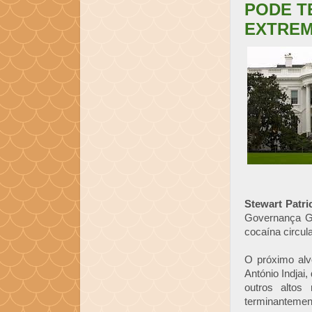
PODE T
EXTREM
Stewart Patri
Governança G
cocaína circul
O próximo al
António Indjai
outros altos
terminantemen