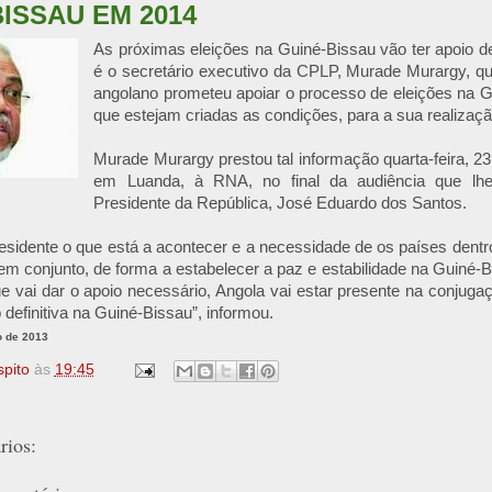
ISSAU EM 2014
As próximas eleições na Guiné-Bissau vão ter apoio d
é o secretário executivo da CPLP, Murade Murargy, q
angolano prometeu apoiar o processo de eleições na G
que estejam criadas as condições, para a sua realiza
Murade Murargy prestou tal informação quarta-feira, 2
em Luanda, à RNA, no final da audiência que lhe
Presidente da República, José Eduardo dos Santos.
residente o que está a acontecer e a necessidade de os países den
em conjunto, de forma a estabelecer a paz e estabilidade na Guiné-B
e vai dar o apoio necessário, Angola vai estar presente na conjug
 definitiva na Guiné-Bissau”, informou.
o de 2013
spito
às
19:45
ios: