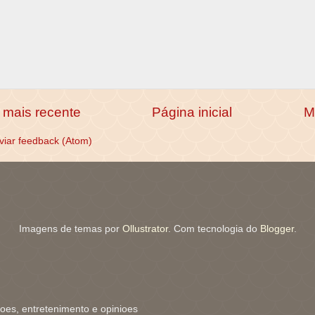
mais recente
Página inicial
M
viar feedback (Atom)
Imagens de temas por
Ollustrator
. Com tecnologia do
Blogger
.
coes, entretenimento e opinioes