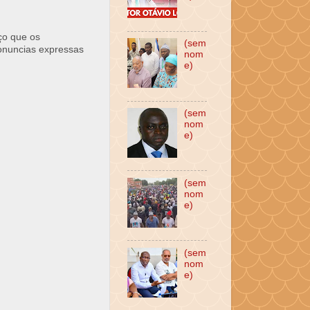
ço que os
(sem
ronuncias expressas
nom
e)
(sem
nom
e)
(sem
nom
e)
(sem
nom
e)