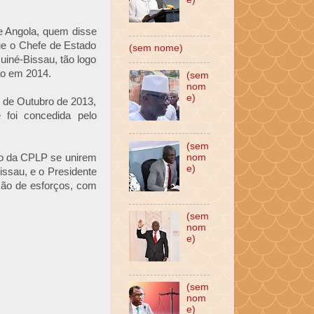
e Angola, quem disse
ue o Chefe de Estado
(sem nome)
uiné-Bissau, tão logo
ção em 2014.
(sem
nom
e)
3 de Outubro de 2013,
 foi concedida pelo
(sem
tro da CPLP se unirem
nom
e)
issau, e o Presidente
ação de esforços, com
(sem
nom
e)
(sem
nom
e)