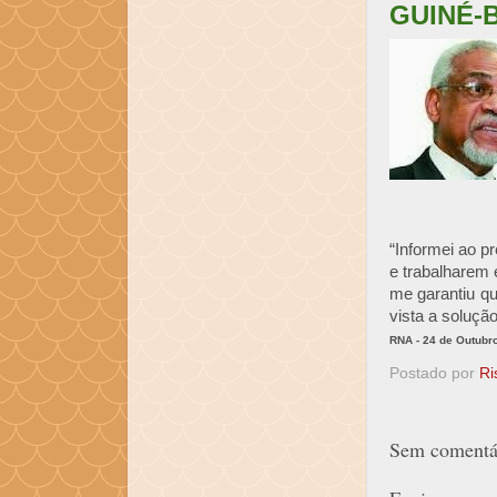
GUINÉ-B
“Informei ao p
e trabalharem 
me garantiu qu
vista a solução
RNA - 24 de Outubr
Postado por
Ri
Sem comentár