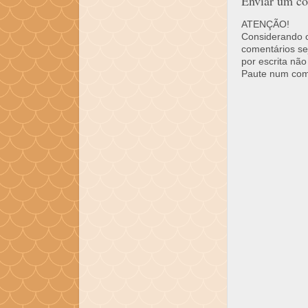
Enviar um co
ATENÇÃO!
Considerando o 
comentários se
por escrita não
Paute num come