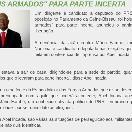
S ARMADOS" PARA PARTE INCERTA
Um dirigente e candidato a deputado do PRS,
oposição no Parlamento da Guiné-Bissau, foi hoj
armados" para parte incerta, anunciou o part
libertação.
A denúncia da ação contra Mário Fambé, m
Nacional e candidato a deputado nas eleições gerai
feita em conferência de imprensa por Abel Incada
estava a sair de casa, dirigindo-se para a sede do partido, qua
 que o levaram para parte incerta", disse Abel Incada.
tou uma fonte do Estado-Maior das Forças Armadas que disse desco
 preocupado com aquilo que poderá acontecer, Abel Incada ape
 Mário Fambé, um conhecido ativista político do PRS, lembrando qu
nidade" por ser candidato às eleições.
Abel Incada, são várias as situações de perseguição aos militante
 não quis identificar.