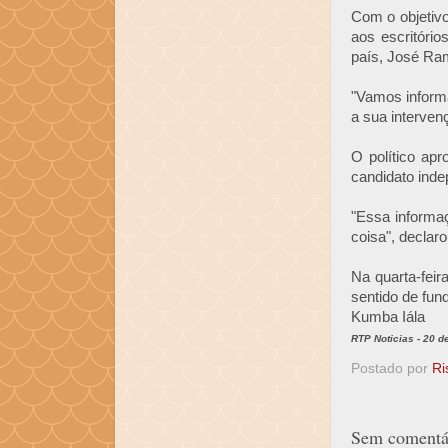
Com o objetivo
aos escritóri
país, José Ra
"Vamos inform
a sua interven
O político apr
candidato ind
"Essa informa
coisa", declaro
Na quarta-fei
sentido de fun
Kumba Iála
RTP Noticias - 20 d
Postado por
Ri
Sem comentár