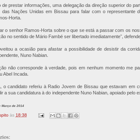
 de prestar informações, uma delegação da direção superior do par
os das Nações Unidas em Bissau para falar com o representante do
mos-Horta.
ar o senhor Ramos-Horta sobre o que se está a passar com os nosso
ção no sentido de Mário Fambé ser libertado imediatamente", defende
oveitou a ocasião para afastar a possibilidade de desistir da corrida
ependente, Nuno Nabian.
ção não corresponde à verdade, pois em nenhum momento me pas
u Abel Incada.
ra, o candidato referiu à Radio Jovem de Bissau que estavam em 
dir a sua candidatura à do independente Nuno Nabian, apoiado pelo 
e Março de 2014
spito
às
18:38
ios: