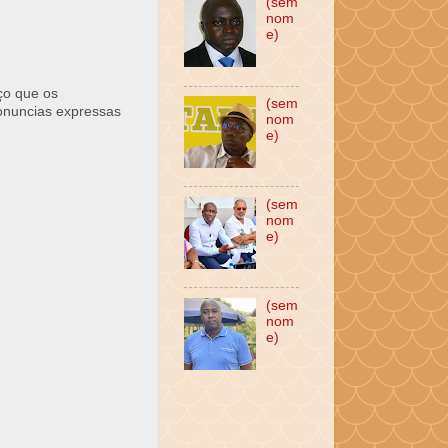
(sem
nom
e)
ço que os
(sem
ronuncias expressas
nom
e)
(sem
nom
e)
(sem
nom
e)