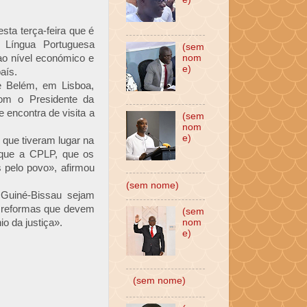
sta terça-feira que é
 Língua Portuguesa
(sem
ao nível económico e
nom
e)
aís.
e Belém, em Lisboa,
com o Presidente da
encontra de visita a
(sem
nom
e)
que tiveram lugar na
 que a CPLP, que os
 pelo povo», afirmou
(sem nome)
 Guiné-Bissau sejam
s reformas que devem
(sem
o da justiça».
nom
e)
(sem nome)