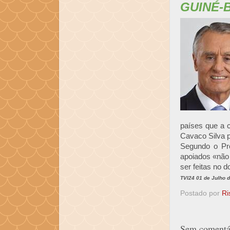
GUINÉ-
países que a 
Cavaco Silva p
Segundo o Pre
apoiados «não
ser feitas no 
TVI24 01 de Julho 
Postado por
Ri
Sem comentár