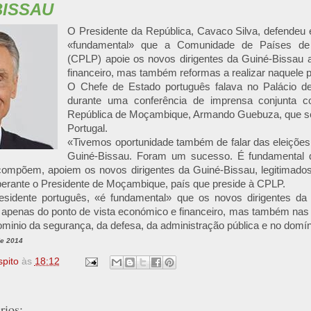
BISSAU
O Presidente da República, Cavaco Silva, defendeu e
«fundamental» que a Comunidade de Países de
(CPLP) apoie os novos dirigentes da Guiné-Bissau 
financeiro, mas também reformas a realizar naquele p
O Chefe de Estado português falava no Palácio d
durante uma conferência de imprensa conjunta 
República de Moçambique, Armando Guebuza, que se 
Portugal.
«Tivemos oportunidade também de falar das eleições 
Guiné-Bissau. Foram um sucesso. É fundamental
compõem, apoiem os novos dirigentes da Guiné-Bissau, legitimados
erante o Presidente de Moçambique, país que preside à CPLP.
sidente português, «é fundamental» que os novos dirigentes da
 apenas do ponto de vista económico e financeiro, mas também na
dominio da segurança, da defesa, da administração pública e no domíni
de 2014
spito
às
18:12
ios: