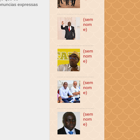
ronuncias expressas
(sem
nom
e)
(sem
nom
e)
(sem
nom
e)
(sem
nom
e)