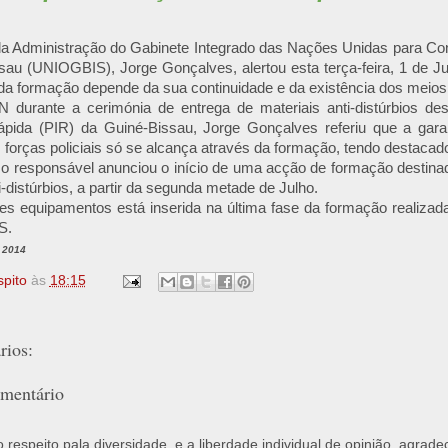
a Administração do Gabinete Integrado das Nações Unidas para Co
sau (UNIOGBIS), Jorge Gonçalves, alertou esta terça-feira, 1 de J
 da formação depende da sua continuidade e da existência dos meios
 durante a cerimónia de entrega de materiais anti-distúrbios des
ápida (PIR) da Guiné-Bissau, Jorge Gonçalves referiu que a garan
 forças policiais só se alcança através da formação, tendo destacado
 o responsável anunciou o início de uma acção de formação destina
-distúrbios, a partir da segunda metade de Julho.
es equipamentos está inserida na última fase da formação realizad
S.
 2014
spito
às
18:15
ios:
mentário
respeito pala diversidade, e a liberdade individual de opinião, agrade