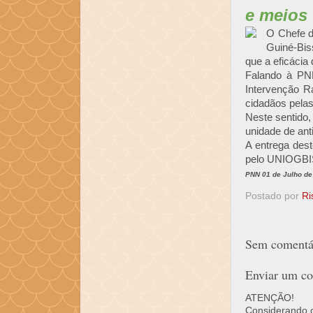
e meios
O Chefe d
Guiné-Bis
que a eficácia
Falando à PNN
Intervenção R
cidadãos pelas
Neste sentido,
unidade de anti
A entrega dest
pelo UNIOGBI
PNN 01 de Julho de
Postado por
Ri
Sem comentár
Enviar um co
ATENÇÃO!
Considerando o 