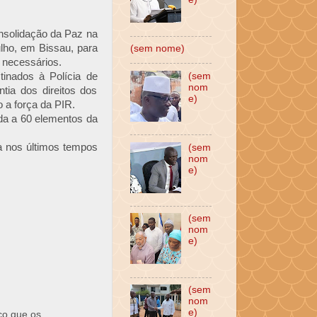
nsolidação da Paz na
ulho, em Bissau, para
(sem nome)
 necessários.
(sem
tinados à Polícia de
nom
tia dos direitos dos
e)
 a força da PIR.
da a 60 elementos da
a nos últimos tempos
(sem
nom
e)
(sem
nom
e)
(sem
nom
e)
ço que os