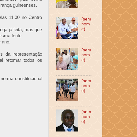
urança guineenses.
elas 11:00 no Centro
(sem
nom
e)
ega já feita, mas que
esma fonte.
e ano.
(sem
és da representação
nom
e)
ai retomar todos os
 norma constitucional
(sem
nom
e)
(sem
nom
e)