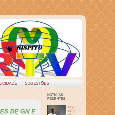
LICIDADE
SUGESTÕES
NOTÍCIAS
RECENTES
(sem
ES DE GN E
nom
e)