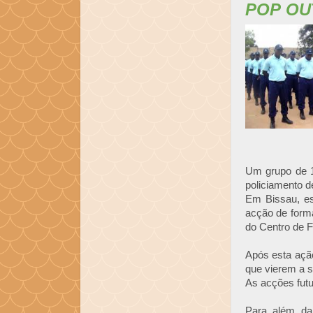
POP OU
Um grupo de 1
policiamento d
Em Bissau, es
acção de forma
do Centro de 
Após esta ação
que vierem a s
As acções futur
Para além da 