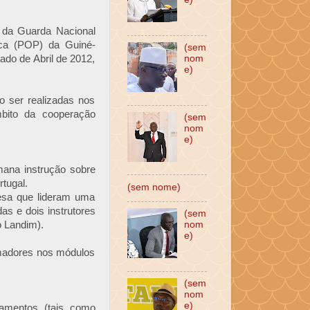
s da Guarda Nacional
ca (POP) da Guiné-
(sem
do de Abril de 2012,
nom
e)
o ser realizadas nos
mbito da cooperação
(sem
nom
e)
mana instrução sobre
rtugal.
(sem nome)
esa que lideram uma
as e dois instrutores
(sem
 Landim).
nom
e)
ormadores nos módulos
(sem
nom
e)
pamentos (tais como