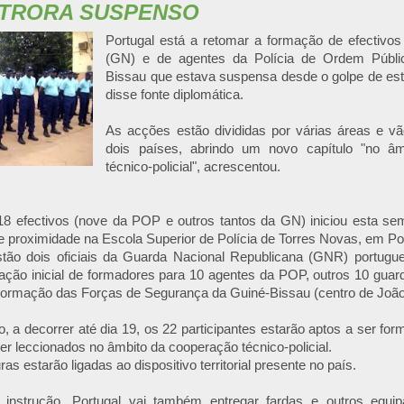
TRORA SUSPENSO
Portugal está a retomar a formação de efectivo
(GN) e de agentes da Polícia de Ordem Públi
Bissau que estava suspensa desde o golpe de esta
disse fonte diplomática.
As acções estão divididas por várias áreas e vã
dois países, abrindo um novo capítulo "no â
técnico-policial", acrescentou.
8 efectivos (nove da POP e outros tantos da GN) iniciou esta se
e proximidade na Escola Superior de Polícia de Torres Novas, em Po
tão dois oficiais da Guarda Nacional Republicana (GNR) portugu
ção inicial de formadores para 10 agentes da POP, outros 10 guard
Formação das Forças de Segurança da Guiné-Bissau (centro de João
, a decorrer até dia 19, os 22 participantes estarão aptos a ser f
er leccionados no âmbito da cooperação técnico-policial.
as estarão ligadas ao dispositivo territorial presente no país.
instrução, Portugal vai também entregar fardas e outros equi