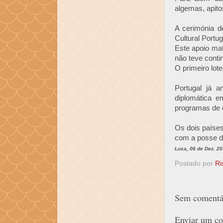
algemas, apito
A cerimónia d
Cultural Portu
Este apoio mat
não teve conti
O primeiro lote
Portugal já a
diplomática e
programas de c
Os dois países
com a posse de
Lusa, 06 de Dez. 2
Postado por
Ri
Sem comentár
Enviar um co