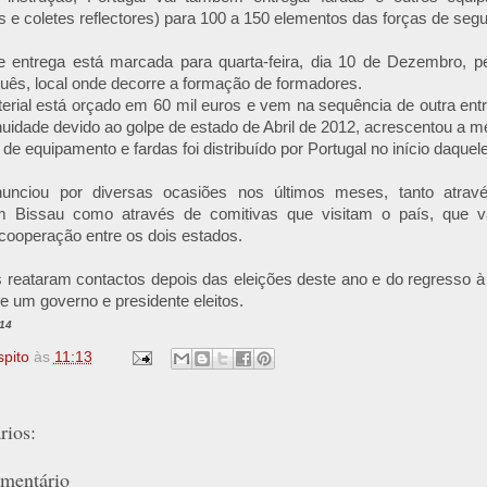
s e coletes reflectores) para 100 a 150 elementos das forças de seg
e entrega está marcada para quarta-feira, dia 10 de Dezembro, p
guês, local onde decorre a formação de formadores.
erial está orçado em 60 mil euros e vem na sequência de outra entr
nuidade devido ao golpe de estado de Abril de 2012, acrescentou a m
 de equipamento e fardas foi distribuído por Portugal no início daquel
nunciou por diversas ocasiões nos últimos meses, tanto atrav
m Bissau como através de comitivas que visitam o país, que v
ooperação entre os dois estados.
 reataram contactos depois das eleições deste ano e do regresso à
 um governo e presidente eleitos.
014
spito
às
11:13
ios:
mentário