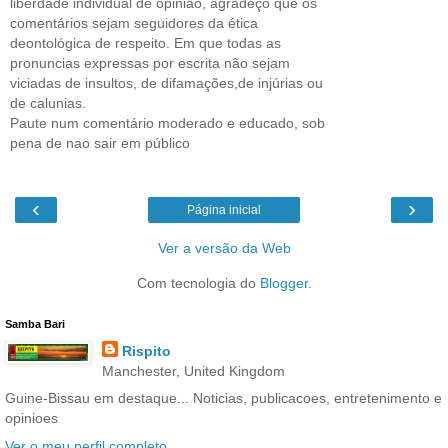
liberdade individual de opinião, agradeço que os
comentários sejam seguidores da ética
deontológica de respeito. Em que todas as
pronuncias expressas por escrita não sejam
viciadas de insultos, de difamações,de injúrias ou
de calunias.
Paute num comentário moderado e educado, sob
pena de nao sair em público
‹
›
Página inicial
Ver a versão da Web
Com tecnologia do
Blogger
.
Samba Bari
Rispito
Manchester, United Kingdom
Guine-Bissau em destaque... Noticias, publicacoes, entretenimento e
opinioes
Ver o meu perfil completo