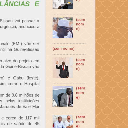
LÂNCIAS E
(sem
-Bissau vai passar a
nom
urgência, anunciou a
e)
ionale (EMI) vão ser
(sem nome)
ntil na Guiné-Bissau
(sem
ão alvo do projeto em
nom
 da Guiné-Bissau vão
e)
ro) e Gabu (leste),
sim como o Hospital
(sem
nom
em de 9,8 milhões de
e)
pelas instituições
Marquês de Vale Flor
(sem
 e cerca de 117 mil
nom
nais de saúde de 45
e)