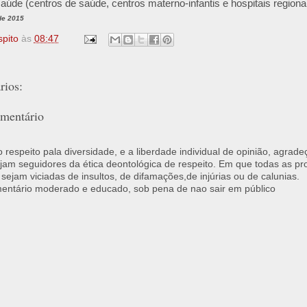
aúde (centros de saúde, centros materno-infantis e hospitais regionai
de 2015
spito
às
08:47
ios:
mentário
respeito pala diversidade, e a liberdade individual de opinião, agrade
jam seguidores da ética deontológica de respeito. Em que todas as p
 sejam viciadas de insultos, de difamações,de injúrias ou de calunias.
ntário moderado e educado, sob pena de nao sair em público