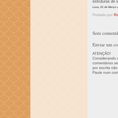
estruturas de s
Lusa, 01 de Março 
Postado por
Ri
Sem comentár
Enviar um co
ATENÇÃO!
Considerando o 
comentários se
por escrita não
Paute num come