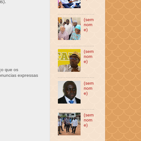
s).
(sem
nom
e)
(sem
nom
e)
ço que os
ronuncias expressas
(sem
nom
e)
(sem
nom
e)