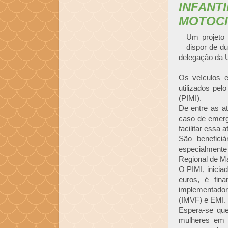
INFANT
MOTOC
U
m projeto
dispor de d
delegação da 
Os veículos e
utilizados pe
(PIMI).
De entre as at
caso de emerg
facilitar essa 
São benefici
especialmente
Regional de M
O PIMI, inici
euros, é fin
implementador
(IMVF) e EMI.
Espera-se qu
mulheres em i