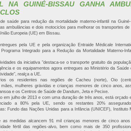
IL NA GUINÉ-BISSAU GANHA AMBU
ICLOS
 de saúde para redução da mortalidade materno-infantil na Guiné
uas ambulâncias e dois motociclos para melhorar os transportes de 
União Europeia (UE) em Bissau.
ntregues pela UE e pela organização Entraide Médicale Internat
lo Programa Integrado para a Redução da Mortalidade Materno-Infa
ividades da iniciativa "destaca-se o transporte gratuito da populaç
ência e os equipamentos agora entregues ao Ministério da Saúde
atividade", realça a UE.
ários os residentes nas regiões de Cacheu (norte), Oio (cent
 mães, mulheres grávidas e crianças menores de cinco anos, as
ansoa e os Centros de Saúde de Dandum, Jeta e Pecixe.
ado em julho de 2013 e com uma duração de três anos, está orçado 
anciado a 80% pela UE, sendo os restantes 20% assegurados 
as: Fundo das Nações Unidas para a Infância (UNICEF), Instituto 
e as medidas alcancem 91 mil crianças menores de cinco anos
dade fértil das regiões-alvo, bem como mais de 350 profissio