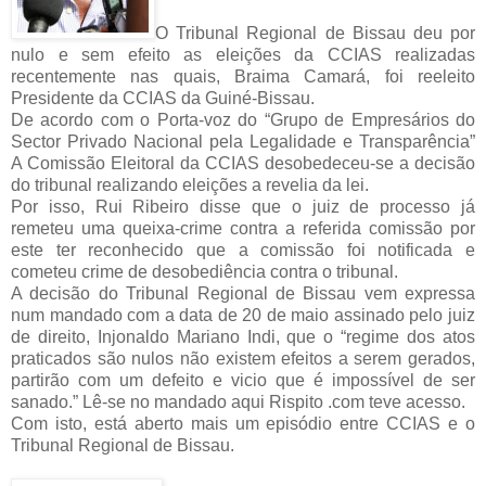
O Tribunal Regional de Bissau deu por
nulo e sem efeito as eleições da CCIAS realizadas
recentemente nas quais, Braima Camará, foi reeleito
Presidente da CCIAS da Guiné-Bissau.
De acordo com o Porta-voz do “Grupo de Empresários do
Sector Privado Nacional pela Legalidade e Transparência”
A Comissão Eleitoral da CCIAS desobedeceu-se a decisão
do tribunal realizando eleições a revelia da lei.
Por isso, Rui Ribeiro disse que o juiz de processo já
remeteu uma queixa-crime contra a referida comissão por
este ter reconhecido que a comissão foi notificada e
cometeu crime de desobediência contra o tribunal.
A decisão do Tribunal Regional de Bissau vem expressa
num mandado com a data de 20 de maio assinado pelo juiz
de direito, Injonaldo Mariano Indi, que o “regime dos atos
praticados são nulos não existem efeitos a serem gerados,
partirão com um defeito e vicio que é impossível de ser
sanado.” Lê-se no mandado aqui Rispito .com teve acesso.
Com isto, está aberto mais um episódio entre CCIAS e o
Tribunal Regional de Bissau.