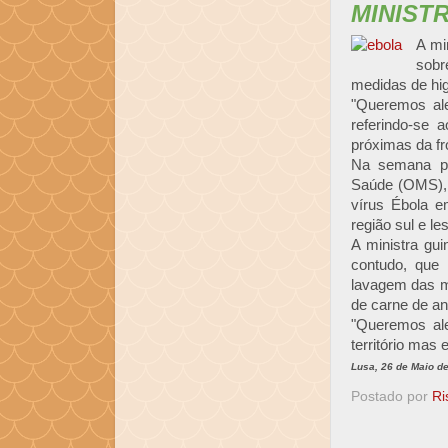
MINIST
A mi
sobr
medidas de hig
"Queremos ale
referindo-se 
próximas da fr
Na semana pa
Saúde (OMS), 
vírus Ébola e
região sul e le
A ministra gu
contudo, que
lavagem das m
de carne de a
"Queremos ale
território mas
Lusa, 26 de Maio d
Postado por
Ri