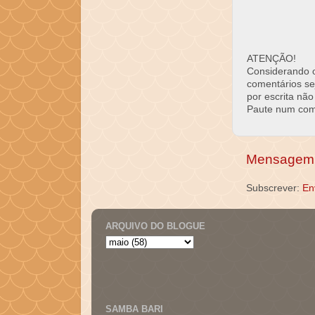
ATENÇÃO!
Considerando o 
comentários se
por escrita não
Paute num come
Mensagem 
Subscrever:
En
ARQUIVO DO BLOGUE
SAMBA BARI