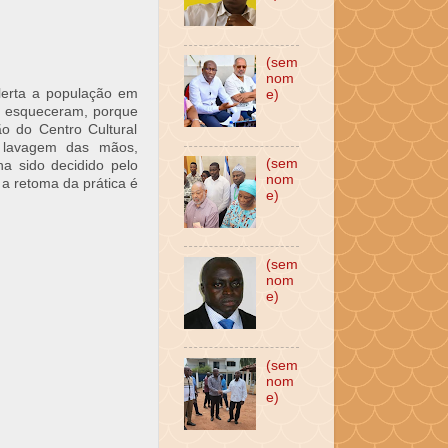
(sem
nom
lerta a população em
e)
e esqueceram, porque
o do Centro Cultural
 lavagem das mãos,
(sem
a sido decidido pelo
nom
 a retoma da prática é
e)
(sem
nom
e)
(sem
nom
e)