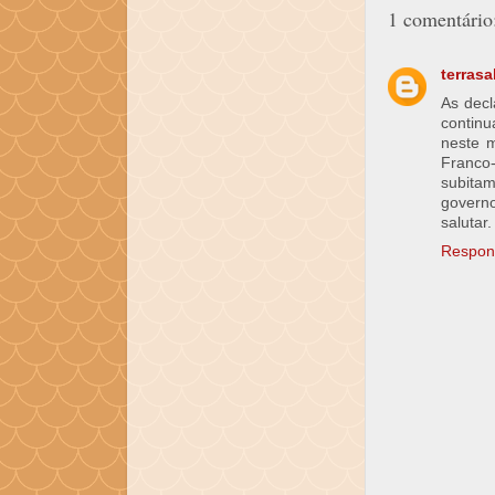
1 comentário
terras
As dec
continu
neste m
Franco
subita
governo
salutar
Respon