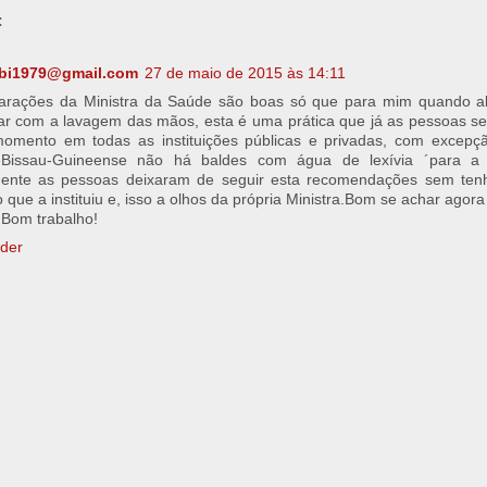
:
abi1979@gmail.com
27 de maio de 2015 às 14:11
larações da Ministra da Saúde são boas só que para mim quando a
ar com a lavagem das mãos, esta é uma prática que já as pessoas s
omento em todas as instituições públicas e privadas, com excepçã
-Bissau-Guineense não há baldes com água de lexívia ´para a
mente as pessoas deixaram de seguir esta recomendações sem tenh
 que a instituiu e, isso a olhos da própria Ministra.Bom se achar agora
. Bom trabalho!
der