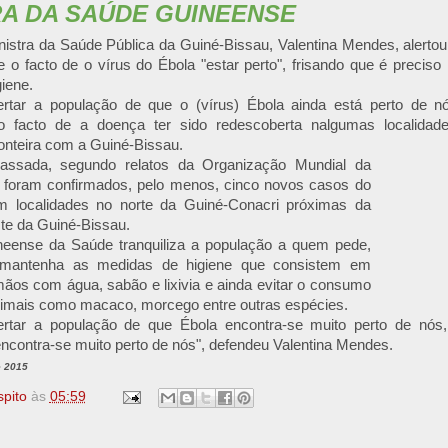
RA DA SAÚDE GUINEENSE
nistra da Saúde Pública da Guiné-Bissau, Valentina Mendes, alerto
e o facto de o vírus do Ébola "estar perto", frisando que é preciso 
iene.
rtar a população de que o (vírus) Ébola ainda está perto de nó
ao facto de a doença ter sido redescoberta nalgumas localidad
onteira com a Guiné-Bissau.
ssada, segundo relatos da Organização Mundial da
foram confirmados, pelo menos, cinco novos casos do
m localidades no norte da Guiné-Conacri próximas da
ste da Guiné-Bissau.
ineense da Saúde tranquiliza a população a quem pede,
 mantenha as medidas de higiene que consistem em
ãos com água, sabão e lixivia e ainda evitar o consumo
nimais como macaco, morcego entre outras espécies.
rtar a população de que Ébola encontra-se muito perto de nós
 encontra-se muito perto de nós", defendeu Valentina Mendes.
e 2015
spito
às
05:59