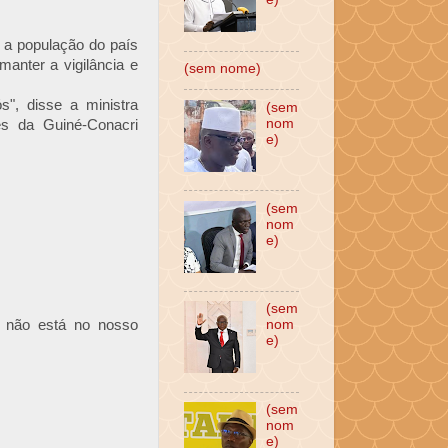
u a população do país
manter a vigilância e
(sem nome)
s", disse a ministra
(sem
nom
es da Guiné-Conacri
e)
(sem
nom
e)
(sem
, não está no nosso
nom
e)
(sem
nom
e)