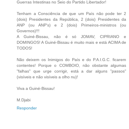
Guerras Intestinas no Seio do Partido Libertador!
Tenham a Consciência de que um País não pode ter 2
(dois) Presidentes da República, 2 (dois) Presidentes da
ANP (ou ANP's) e 2 (dois) Primeiros-ministros (ou
Governos)!!!
A Guiné-Bissau, não é só JOMAV, CIPRIANO e
DOMINGOS! A Guiné-Bissau é muito mais e está ACIMA de
TODOS!
Não deixem os Inimigos do País e do P.A.I.G.C. ficarem
contentes! Porque o COMBOIO, não obstante algumas
"falhas" que urge corrigir, está a dar alguns "passos"
(visíveis e não visíveis a olho nu)!
Viva a Guiné-Bissau!
M.Djabi
Responder