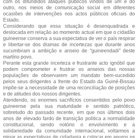
com os difundidos ataques públicos vindos de um e do
outro, nos meios de comunicação social em diferentes
ocasiões de intervenções nos actos públicos oficiais do
Estado.
Considerando que essa situação é desenquadrada e
deslocada em relação ao momento actual em que o cidadão
guineense conserva a sua expectativa de ver o país respirar
e libertar-se dos dramas de incertezas que durante anos
sucumbiram a ambição e anseio de “guineendadi” deste
martírio povo.
Perante esta grande incerteza e frustrante acto ignóbil que
podem comprometer e frustrar os anseios das nossas
populações de observarem um mandato bem-sucedido
pelos seus dirigentes a frente do Estado da Guiné-Bissau
impõe-se a necessidade de uma reconciliação de posições
e de atitudes dos nossos dirigentes.
Atendendo, os enormes sacrifícios consentidos pelo povo
guineense pela sua maturidade e sentido patriótico,
sobretudo do passado recente, em que nos últimos dois
anos de elevado fardo de transição politica a normalidade
constitucional, sendo notório o envolvimento e a
solidariedade da comunidade internacional, voltarmos a
minar as expectativas de cidadania e colocar em apuros os