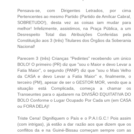
Pensava-se, com Dirigentes Letrados, por cima
Pertencentes ao mesmo Partido (Partido de Amílcar Cabral,
SOBRETUDO!), desta vez as coisas iam mudar para
melhor! Infelizmente, assistimos, na Praça Pública, a um
Desrespeito Total das Atribuições Conferidas pela
Constituição aos 3 (três) Titulares dos Órgãos da Soberania
Nacional!
Parecem 3 (três) Crianças "Pedintes" recebendo um único
BOLO! O primeiro (PR) diz que "sou o Maior e devo Levar a
Fatia Maior", o segundo (PANP) diz que "sou o Mais Velho
da CASA e devo Levar a Fatia Maior" e, finalmente, o
terceiro (PM), apesar de ser o GESTOR MOR, vendo que a
situação está Complicada, começa a chamar os
Transeuntes para o ajudarem na DIVISÃO EQUITATIVA DO
BOLO Conforme o Lugar Ocupado Por Cada um (em CASA
ou FORA DELA)!
Triste Cena! Dignifiquem o País e o P:A.I.G.C.! Pois assim
(com intrigas), já estão a dar razão aos que dizem que os
conflitos da e na Guiné-Bissau começam sempre com as