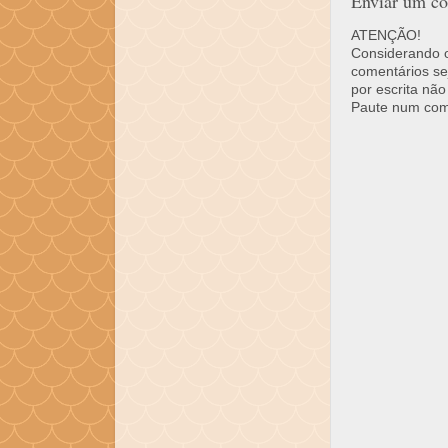
Enviar um co
ATENÇÃO!
Considerando o 
comentários se
por escrita não
Paute num come