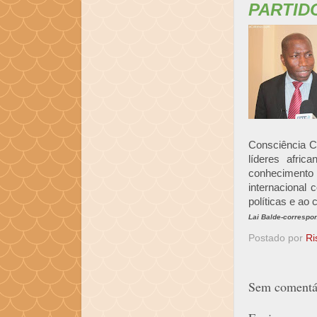
PARTID
Consciência Co
líderes afri
conhecimento e
internacional
políticas e ao 
Lai Balde-correspo
Postado por
Ri
Sem comentár