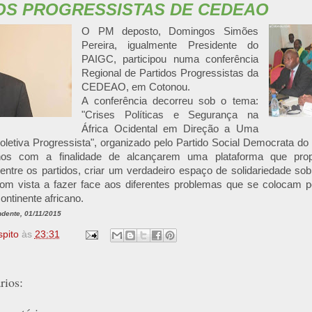
OS PROGRESSISTAS DE CEDEAO
O PM deposto, Domingos Simões
Pereira, igualmente Presidente do
PAIGC, participou numa conferência
Regional de Partidos Progressistas da
CEDEAO, em Cotonou.
A conferência decorreu sob o tema:
"Crises Políticas e Segurança na
África Ocidental em Direção a Uma
letiva Progressista", organizado pelo Partido Social Democrata do
canos com a finalidade de alcançarem uma plataforma que pro
ntre os partidos, criar um verdadeiro espaço de solidariedade sobre
 com vista a fazer face aos diferentes problemas que se colocam 
continente africano.
ndente, 01/11/2015
spito
às
23:31
ios: