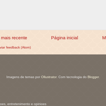
mais recente
Página inicial
M
viar feedback (Atom)
Imagens de temas por
Ollustrator
. Com tecnologia do
Blogger
.
coes, entretenimento e opinioes