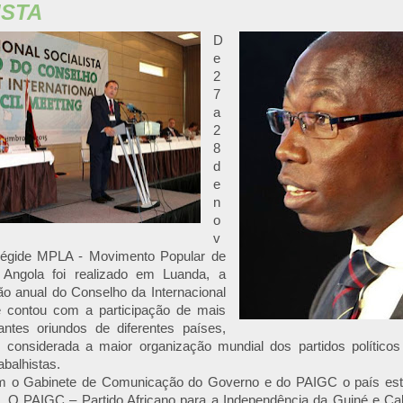
ISTA
D
e
2
7
a
2
8
d
e
n
o
v
 égide MPLA - Movimento Popular de
 Angola foi realizado em Luanda, a
o anual do Conselho da Internacional
ue contou com a participação de mais
antes oriundos de diferentes países,
 considerada a maior organização mundial dos partidos políticos
abalhistas.
m o Gabinete de Comunicação do Governo e do PAIGC o país est
el. O PAIGC – Partido Africano para a Independência da Guiné e Ca