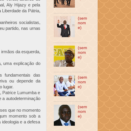
l, Aly Hijazy e pela
 Liberdade da Pátria,
(sem
nheiros socialistas,
nom
e)
eu partido, nas urnas
(sem
s irmãos da esquerda,
nom
e)
a, uma explicação do
os fundamentais das
(sem
eriva ou depende da
nom
 lugar.
e)
h, Patrice Lumumba e
 e a autodeterminação
(sem
aíses que no momento
nom
algum momento sob a
e)
ideologia e a defesa