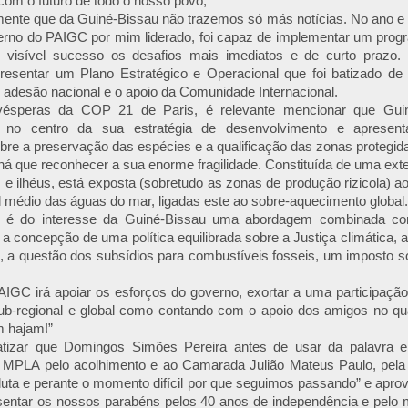
om o futuro de todo o nosso povo;
zmente que da Guiné-Bissau não trazemos só más notícias. No ano e
verno do PAIGC por mim liderado, foi capaz de implementar um prog
 visível sucesso os desafios mais imediatos e de curto prazo. 
resentar um Plano Estratégico e Operacional que foi batizado de
 adesão nacional e o apoio da Comunidade Internacional.
ésperas da COP 21 de Paris, é relevante mencionar que Guin
de no centro da sua estratégia de desenvolvimento e apresent
bre a preservação das espécies e a qualificação das zonas protegid
há que reconhecer a sua enorme fragilidade. Constituída de uma exte
s e ilhéus, está exposta (sobretudo as zonas de produção rizicola) ao
l médio das águas do mar, ligadas este ao sobre-aquecimento global.
o, é do interesse da Guiné-Bissau uma abordagem combinada c
a a concepção de uma política equilibrada sobre a Justiça climática, 
, a questão dos subsídios para combustíveis fosseis, um imposto s
AIGC irá apoiar os esforços do governo, exortar a uma participação
sub-regional e global como contando com o apoio dos amigos no qua
m hajam!”
atizar que Domingos Simões Pereira antes de usar da palavra
 MPLA pelo acolhimento e ao Camarada Julião Mateus Paulo, pela
luta e perante o momento difícil por que seguimos passando” e aprov
entar os nossos parabéns pelos 40 anos de independência e pelo 