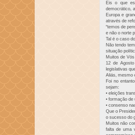
Eis o que est
democrático, 
Europa e gran
através de ref
“temos de pen
e não o norte 
Tal é o caso do
Não tendo tem
situação políti
Muitos de Vós
12 de Agosto 
legislativas q
Aliás, mesmo o
Foi no entant
sejam:
• eleições tran
• formação de 
• consenso nac
Que o Presiden
o sucesso do 
Muitos não com
falta de uma 