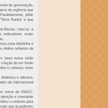
 meio de governação,
rama de urgência que
Paralelamente, pôde
 “Terra Ranka” e que
é-Bissau colocou a
a indicadores muito
as.
nsa zona ribeirinha e
s efeitos nefastos da
om base numa visão
a criação de um fundo
obre o carbono, entre
 dinâmica e efectiva,
dro da Internacional
 em nome do PAIGC,
 atenção e constante
eitou o contexto para
muito que já puderam