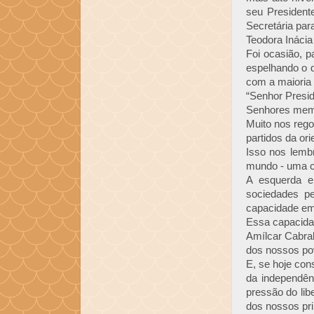
seu President
Secretária par
Teodora Inácia
Foi ocasião, p
espelhando o d
com a maioria 
“Senhor Presi
Senhores membr
Muito nos rego
partidos da ori
Isso nos lemb
mundo - uma ca
A esquerda e
sociedades pe
capacidade em 
Essa capacida
Amílcar Cabral
dos nossos po
E, se hoje co
da independên
pressão do li
dos nossos pri