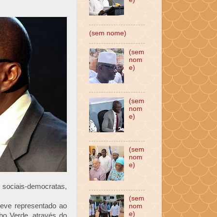
(sem nome)
(sem
nom
e)
(sem
nom
e)
(sem
nom
e)
 sociais-democratas,
(sem
eve representado ao
nom
e)
bo Verde, através do