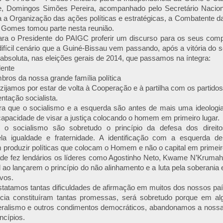
e, Domingos Simões Pereira, acompanhado pelo Secretário Naciona
a a Organização das ações políticas e estratégicas, a Combatente da
 Gomes tomou parte nesta reunião.
ara o Presidente do PAIGC proferir um discurso para os seus compa
ifícil cenário que a Guiné-Bissau vem passando, após a vitória do s
absoluta, nas eleições gerais de 2014, que passamos na íntegra:
dente
os da nossa grande família política
zijamos por estar de volta à Cooperação e à partilha com os partido
entação socialista.
ra que o socialismo e a esquerda são antes de mais uma ideologi
pacidade de visar a justiça colocando o homem em primeiro lugar.
 o socialismo são sobretudo o princípio da defesa dos direit
la igualdade e fraternidade. A identificação com a esquerda d
produzir políticas que colocam o Homem e não o capital em primeiro
de fez lendários os líderes como Agostinho Neto, Kwame N’Kruma
 ao lançarem o princípio do não alinhamento e a luta pela soberania
vos.
nstatamos tantas dificuldades de afirmação em muitos dos nossos p
cia constituíram tantas promessas, será sobretudo porque em 
beralismo e outros condimentos democráticos, abandonamos a nossa 
ncípios.