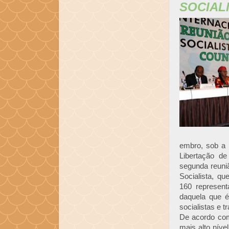
SOCIAL
embro, sob a
Libertação de
segunda reuniã
Socialista, q
160 represent
daquela que é
socialistas e tr
De acordo co
mais alto nív