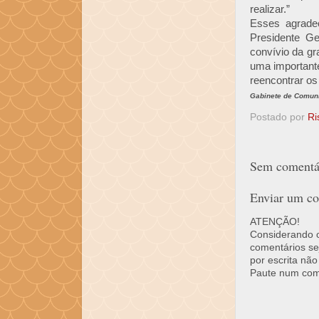
realizar.”
Esses agradec
Presidente Ge
convívio da gr
uma importante
reencontrar os
Gabinete de Comuni
Postado por
Ri
Sem comentár
Enviar um co
ATENÇÃO!
Considerando o 
comentários se
por escrita não
Paute num come