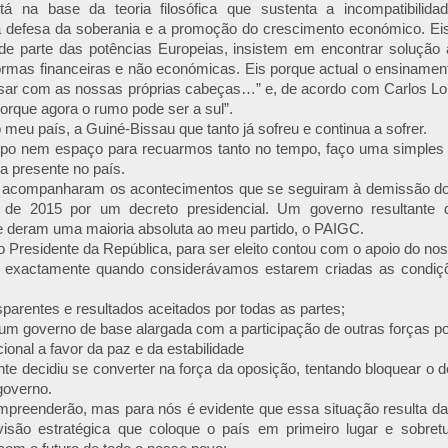
á na base da teoria filosófica que sustenta a incompatibilidad
a defesa da soberania e a promoção do crescimento económico. Ei
de parte das potências Europeias, insistem em encontrar solução á
ormas financeiras e não económicas. Eis porque actual o ensinamen
sar com as nossas próprias cabeças…” e, de acordo com Carlos Lo
porque agora o rumo pode ser a sul”.
 meu país, a Guiné-Bissau que tanto já sofreu e continua a sofrer.
po nem espaço para recuarmos tanto no tempo, faço uma simples 
ca presente no país.
 acompanharam os acontecimentos que se seguiram à demissão do
de 2015 por um decreto presidencial. Um governo resultante d
ue deram uma maioria absoluta ao meu partido, o PAIGC.
 Presidente da República, para ser eleito contou com o apoio do no
o exactamente quando considerávamos estarem criadas as condiçõ
sparentes e resultados aceitados por todas as partes;
um governo de base alargada com a participação de outras forças pol
ional a favor da paz e da estabilidade
te decidiu se converter na força da oposição, tentando bloquear o 
governo.
preenderão, mas para nós é evidente que essa situação resulta da f
visão estratégica que coloque o país em primeiro lugar e sobret