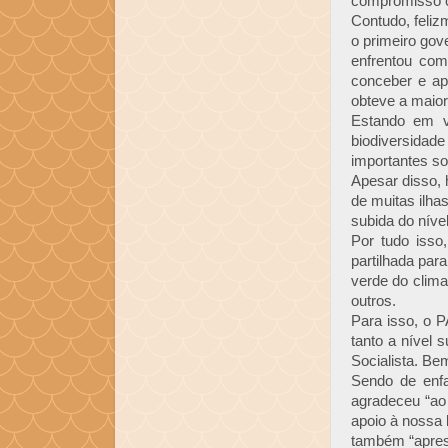
compromisso c
Contudo, feli
o primeiro go
enfrentou com
conceber e ap
obteve a maior
Estando em v
biodiversida
importantes so
Apesar disso, 
de muitas ilha
subida do níve
Por tudo iss
partilhada par
verde do clima
outros.
Para isso, o P
tanto a nível 
Socialista. Be
Sendo de enf
agradeceu “ao
apoio à nossa 
também “apres