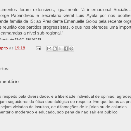
imentos foram extensivos, igualmente “à internacional Sociali
orge Papandreou e Secretário Geral Luis Ayala por nos acolhe
ande família da IS; ao Presidente Emanuelle Golou pela recente or
 reunião dos partidos progressistas, o que nos ofereceu uma impor
 camaradas a nível sub-regional.”
cação do PAIGC, 29/11/2015
spito
às
19:18
ios:
mentário
respeito pala diversidade, e a liberdade individual de opinião, agrade
jam seguidores da ética deontológica de respeito. Em que todas as p
 sejam viciadas de insultos, de difamações,de injúrias ou de calunias.
ntário moderado e educado, sob pena de nao sair em público