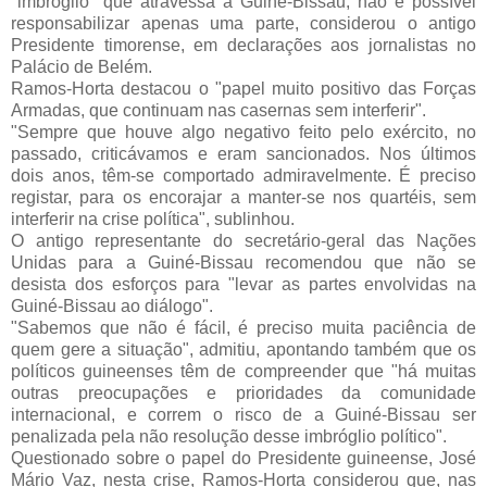
"imbróglio" que atravessa a Guiné-Bissau, não é possível
responsabilizar apenas uma parte, considerou o antigo
Presidente timorense, em declarações aos jornalistas no
Palácio de Belém.
Ramos-Horta destacou o "papel muito positivo das Forças
Armadas, que continuam nas casernas sem interferir".
"Sempre que houve algo negativo feito pelo exército, no
passado, criticávamos e eram sancionados. Nos últimos
dois anos, têm-se comportado admiravelmente. É preciso
registar, para os encorajar a manter-se nos quartéis, sem
interferir na crise política", sublinhou.
O antigo representante do secretário-geral das Nações
Unidas para a Guiné-Bissau recomendou que não se
desista dos esforços para "levar as partes envolvidas na
Guiné-Bissau ao diálogo".
"Sabemos que não é fácil, é preciso muita paciência de
quem gere a situação", admitiu, apontando também que os
políticos guineenses têm de compreender que "há muitas
outras preocupações e prioridades da comunidade
internacional, e correm o risco de a Guiné-Bissau ser
penalizada pela não resolução desse imbróglio político".
Questionado sobre o papel do Presidente guineense, José
Mário Vaz, nesta crise, Ramos-Horta considerou que, nas