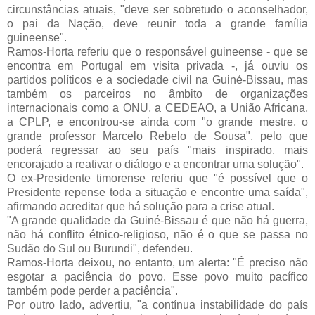
circunstâncias atuais, "deve ser sobretudo o aconselhador,
o pai da Nação, deve reunir toda a grande família
guineense".
Ramos-Horta referiu que o responsável guineense - que se
encontra em Portugal em visita privada -, já ouviu os
partidos políticos e a sociedade civil na Guiné-Bissau, mas
também os parceiros no âmbito de organizações
internacionais como a ONU, a CEDEAO, a União Africana,
a CPLP, e encontrou-se ainda com "o grande mestre, o
grande professor Marcelo Rebelo de Sousa", pelo que
poderá regressar ao seu país "mais inspirado, mais
encorajado a reativar o diálogo e a encontrar uma solução".
O ex-Presidente timorense referiu que "é possível que o
Presidente repense toda a situação e encontre uma saída",
afirmando acreditar que há solução para a crise atual.
"A grande qualidade da Guiné-Bissau é que não há guerra,
não há conflito étnico-religioso, não é o que se passa no
Sudão do Sul ou Burundi", defendeu.
Ramos-Horta deixou, no entanto, um alerta: "É preciso não
esgotar a paciência do povo. Esse povo muito pacífico
também pode perder a paciência".
Por outro lado, advertiu, "a contínua instabilidade do país