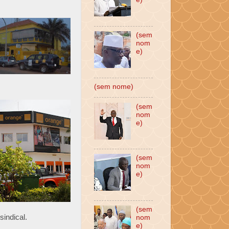
(sem
nom
e)
(sem nome)
(sem
nom
e)
(sem
nom
e)
(sem
indical.
nom
e)