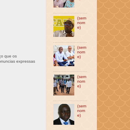
(sem
nom
e)
(sem
nom
ço que os
e)
ronuncias expressas
(sem
nom
e)
(sem
nom
e)