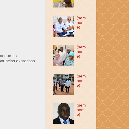
(sem
nom
e)
(sem
nom
ço que os
e)
ronuncias expressas
(sem
nom
e)
(sem
nom
e)