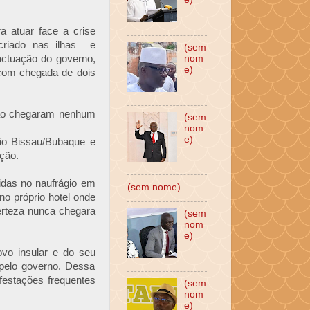
 atuar face a crise
 criado nas ilhas e
(sem
 actuação do governo,
nom
e)
 com chegada de dois
nao chegaram nenhum
(sem
nom
e)
ção Bissau/Bubaque e
ção.
idas no naufrágio em
(sem nome)
o próprio hotel onde
erteza nunca chegara
(sem
nom
e)
ovo insular e do seu
 pelo governo. Dessa
festações frequentes
(sem
nom
e)