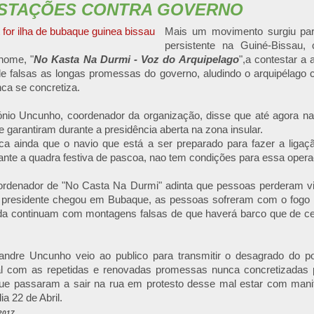
STAÇÕES CONTRA GOVERNO
Mais um movimento surgiu para
persistente na Guiné-Bissau,
nome, "
No Kasta Na Durmi - Voz do Arquipelago
",a contestar a
 de falsas as longas promessas do governo, aludindo o arquipélago
ca se concretiza.
ónio Uncunho, coordenador da organização, disse que até agora 
 garantiram durante a presidência aberta na zona insular.
ca ainda que o navio que está a ser preparado para fazer a liga
ante a quadra festiva de pascoa, nao tem condições para essa opera
oordenador de "No Casta Na Durmi" adinta que pessoas perderam v
 presidente chegou em Bubaque, as pessoas sofreram com o fogo n
da continuam com montagens falsas de que haverá barco que de c
xandre Uncunho veio ao publico para transmitir o desagrado do p
tal com as repetidas e renovadas promessas nunca concretizadas
que passaram a sair na rua em protesto desse mal estar com mani
ia 22 de Abril.
2017