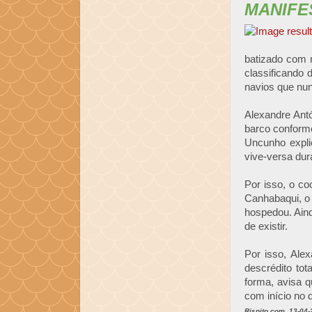
MANIFE
batizado com 
classificando
navios que nun
Alexandre Ant
barco conforme
Uncunho expli
vive-versa dur
Por isso, o c
Canhabaqui, o
hospedou. Ain
de existir.
Por isso, Ale
descrédito to
forma, avisa 
com início no d
Rispito.com, 13-04-