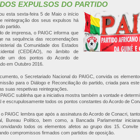
DOS EXPULSOS DO PARTIDO
 esta sexta-feira 5 de Maio o início
e reintegração dos seus expulsos há
do partido.
o de imprensa, o PAIGC informa que
ge na sequência das recomendações
isterial da Comunidade dos Estados
cidental (CEDEAO), no âmbito de
 de um dos pontos do Acordo de
ado em Outubro 2016.
mento, o Secretariado Nacional do PAIGC, convida os elementos
missão para o Diálogo e Reconciliação do partido, criada para este 
s suas respetivas reintegrações.
 PAIGC sublinha que a iniciativa mostra também a vontade e determ
al e escrupulosamente todos os pontos constantes do Acordo de Cona
, o PAIGC lembra que após a assinatura do Acordo de Conacri, tanto 
al, Bureau Político, bem como, a Bancada Parlamentar inicia
 convidando todos os elementos afetos ao grupo dos 15. Convite 
ndo compromissos firmados com partidos de oposição.