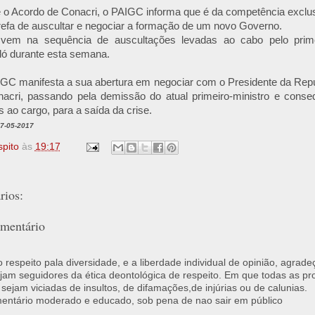
o Acordo de Conacri, o PAIGC informa que é da competência exclus
refa de auscultar e negociar a formação de um novo Governo.
 vem na sequência de auscultações levadas ao cabo pelo prime
ó durante esta semana.
IGC manifesta a sua abertura em negociar com o Presidente da Repú
acri, passando pela demissão do atual primeiro-ministro e cons
s ao cargo, para a saída da crise.
07-05-2017
spito
às
19:17
ios:
mentário
respeito pala diversidade, e a liberdade individual de opinião, agrade
jam seguidores da ética deontológica de respeito. Em que todas as p
 sejam viciadas de insultos, de difamações,de injúrias ou de calunias.
ntário moderado e educado, sob pena de nao sair em público