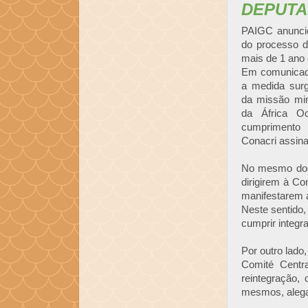
DEPUTA
PAIGC anunciou
do processo d
mais de 1 ano 
Em comunicad
a medida sur
da missão min
da África O
cumprimento
Conacri assin
No mesmo docu
dirigirem à Co
manifestarem a
Neste sentido,
cumprir integr
Por outro lado
Comité Centr
reintegração,
mesmos, alega