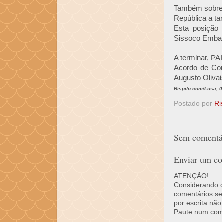
Também sobre 
República a ta
Esta posição
Sissoco Embal
A terminar, PA
Acordo de Con
Augusto Olivai
Rispito.com/Lusa, 
Postado por
Ri
Sem comentár
Enviar um co
ATENÇÃO!
Considerando o 
comentários se
por escrita não
Paute num come