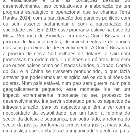
à estabilidade e criar as condições básicas do
desenvolvimento. Isso conduziu-nos à elaboração de um
programa estratégico e operacional que se chamou Terra
Ranka [2014] com a participação dos partidos políticos com
ou sem assento parlamentar e com a participação da
sociedade civil. Em 2015 esse programa esteve na base da
Mesa Redonda de Bruxelas, em que a Guiné-Bissau ia à
procura de financiamentos, de investimentos e de apoios
dos seus parceiros de desenvolvimento. A Guiné-Bissau ia
à procura de cerca 500 milhões de dólares, e saiu com
promessas na ordem dos 1,5 bilhões de dólares. Isso sem
que outros países como os Estados Unidos, o Japão, Coreia
do Sul e a China se tivessem pronunciado, o que fazia
antever que poderíamos ter atingido até os dois bilhões de
dólares. Num país estável, num país sem guerra, num país
geograficamente pequeno, esse montante iria ter um
impacto extremamente importante no seu processo de
desenvolvimento. Iria servir sobretudo para os aspectos da
infraestruturação, para os aspectos que têm a ver com a
necessidade da estabilidade, por um lado, a reforma do
sector da defesa e segurança, por outro lado, a reforma do
sector da justiça por forma a termos uma justiça mais justa,
uma justiça que combatesse a impunidade vigente no país.