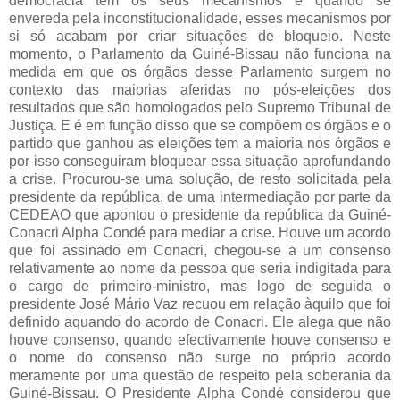
democracia tem os seus mecanismos e quando se
envereda pela inconstitucionalidade, esses mecanismos por
si só acabam por criar situações de bloqueio. Neste
momento, o Parlamento da Guiné-Bissau não funciona na
medida em que os órgãos desse Parlamento surgem no
contexto das maiorias aferidas no pós-eleições dos
resultados que são homologados pelo Supremo Tribunal de
Justiça. E é em função disso que se compõem os órgãos e o
partido que ganhou as eleições tem a maioria nos órgãos e
por isso conseguiram bloquear essa situação aprofundando
a crise. Procurou-se uma solução, de resto solicitada pela
presidente da república, de uma intermediação por parte da
CEDEAO que apontou o presidente da república da Guiné-
Conacri Alpha Condé para mediar a crise. Houve um acordo
que foi assinado em Conacri, chegou-se a um consenso
relativamente ao nome da pessoa que seria indigitada para
o cargo de primeiro-ministro, mas logo de seguida o
presidente José Mário Vaz recuou em relação àquilo que foi
definido aquando do acordo de Conacri. Ele alega que não
houve consenso, quando efectivamente houve consenso e
o nome do consenso não surge no próprio acordo
meramente por uma questão de respeito pela soberania da
Guiné-Bissau. O Presidente Alpha Condé considerou que