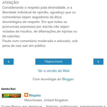
ATENÇÃO!
Considerando o respeito pala diversidade, e a
liberdade individual de opinião, agradeço que os
comentários sejam seguidores da ética
deontológica de respeito. Em que todas as
pronuncias expressas por escrita não sejam
viciadas de insultos, de difamações,de injúrias ou
de calunias.
Paute num comentário moderado e educado, sob
pena de nao sair em público
‹
›
Página inicial
Ver a versão da Web
Com tecnologia do
Blogger
.
Samba Bari
Rispito
Manchester, United Kingdom
Guine-Bissau em destaque... Noticias, publicacoes, entretenimento e