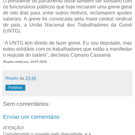
O presidente do parlamento disse também ser solidário com
os funcionários públicos que hoje iniciaram uma greve geral
de oito dias para, entre outros motivos, reclamarem ajustes
salariais. A greve foi convocada pela maior central sindical
do país, a União Nacional dos Trabalhadores da Guiné
(UNTG).
"A UNTG tem direito de fazer greve. Eu sou deputado, mas
estou solidário com os trabalhadores que estão a manifestar
o reajuste do salário", declarou Cipriano Cassamá
Rispito.com/Lusa, 24-07-2018
Rispito
às
23:45
Partilhar
Sem comentários:
Enviar um comentário
ATENÇÃO!
Considerando o respeito pala diversidade, e a