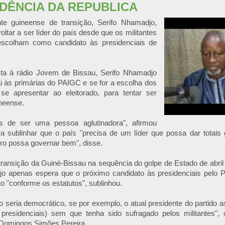
IDÊNCIA DA REPUBLICA
te guineense de transição, Serifo Nhamadjo,
oltar a ser líder
do país desde que os militantes
scolham como candidato às presidenciais de
ta à rádio Jovem de Bissau, Serifo Nhamadjo
i às primárias do PAIGC e se for a escolha dos
 se apresentar ao eleitorado, para tentar ser
neense.
s de ser uma pessoa aglutinadora", afirmou
a sublinhar que o país "precisa de um líder que possa dar totais 
tro possa governar bem", disse.
transição da Guiné-Bissau na sequência do golpe de Estado de abril
o apenas espera que o próximo candidato às presidenciais pelo 
to "conforme os estatutos", sublinhou.
 seria democrático, se por exemplo, o atual presidente do partido 
 presidenciais) sem que tenha sido sufragado pelos militantes"
 Domingos Simões Pereira.