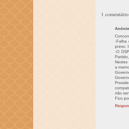
1 comentário
Anóni
Concord
-Falha
preso. 
-O DSP
Partido
Nestes 
a memor
Governo
Govern
Preside
compatr
não ser
Fico po
Respon