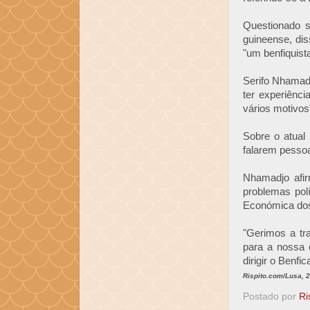
Questionado s
guineense, dis
"um benfiquist
Serifo Nhamadj
ter experiênci
vários motivos
Sobre o atual
falarem pessoa
Nhamadjo afir
problemas pol
Económica dos
"Gerimos a tr
para a nossa 
dirigir o Benf
Rispito.com/Lusa, 
Postado por
Ri