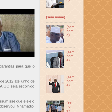
(sem nome)
(sem
nom
e)
(sem
nom
e)
garantias para que o
(sem
 de 2012 até junho de
nom
e)
PAIGC seja escolhido
assumisse que é ele o
(sem
, observou Nhamadjo,
nom
e)