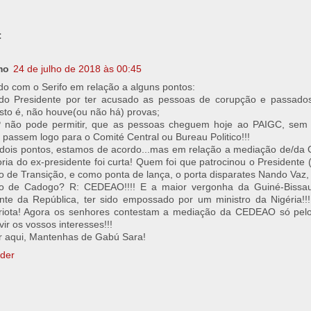
:
mo
24 de julho de 2018 às 00:45
o com o Serifo em relação a alguns pontos:
 do Presidente por ter acusado as pessoas de corupção e passado
Isto é, não houve(ou não há) provas;
 não pode permitir, que as pessoas cheguem hoje ao PAIGC, sem
, passem logo para o Comité Central ou Bureau Politico!!!
dois pontos, estamos de acordo...mas em relação a mediação de/da
ia do ex-presidente foi curta! Quem foi que patrocinou o Presidente 
 de Transição, e como ponta de lança, o porta disparates Nando Vaz,
o de Cadogo? R: CEDEAO!!!! E a maior vergonha da Guiné-Bissau
nte da República, ter sido empossado por um ministro da Nigéria!!
iota! Agora os senhores contestam a mediação da CEDEAO só pelo 
vir os vossos interesses!!!
r aqui, Mantenhas de Gabú Sara!
der