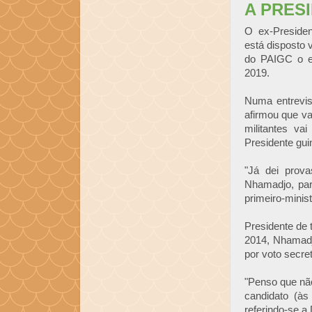
A PRES
O ex-Presiden
está disposto v
do PAIGC o e
2019.
Numa entrevis
afirmou que va
militantes vai
Presidente gui
"Já dei prova
Nhamadjo, par
primeiro-minis
Presidente de 
2014, Nhamadj
por voto secre
"Penso que não
candidato (às
referindo-se a