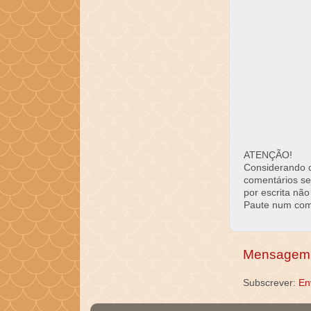
ATENÇÃO!
Considerando o 
comentários se
por escrita não
Paute num come
Mensagem 
Subscrever:
En