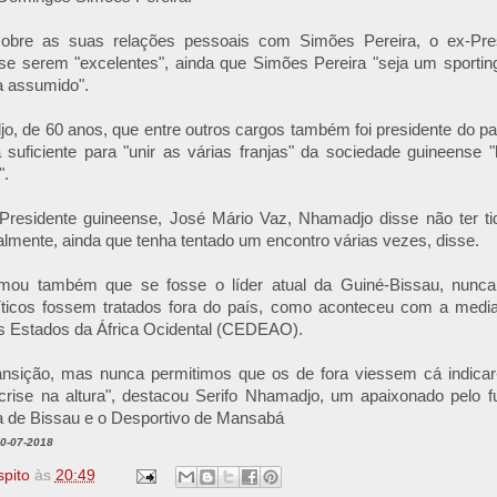
obre as suas relações pessoais com Simões Pereira, o ex-Pres
se serem "excelentes", ainda que Simões Pereira "seja um sporting
a assumido".
o, de 60 anos, que entre outros cargos também foi presidente do p
a suficiente para "unir as várias franjas" da sociedade guineense 
".
 Presidente guineense, José Mário Vaz, Nhamadjo disse não ter ti
lmente, ainda que tenha tentado um encontro várias vezes, disse.
mou também que se fosse o líder atual da Guiné-Bissau, nunca i
íticos fossem tratados fora do país, como aconteceu com a med
 Estados da África Ocidental (CEDEAO).
ansição, mas nunca permitimos que os de fora viessem cá indica
crise na altura", destacou Serifo Nhamadjo, um apaixonado pelo f
ica de Bissau e o Desportivo de Mansabá
20-07-2018
spito
às
20:49