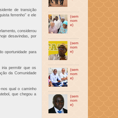
idente de transição
uista ferrenho" e ele
(sem
nom
e)
arlamento, considerou
"hoje desavindas, por
(sem
nom
e)
do oportunidade para
ria permitir que os
(sem
iação da Comunidade
nom
e)
r-nos qual o caminho
utebol, que chegou a
(sem
nom
e)