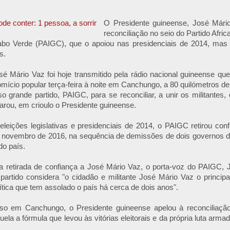
O Presidente guineense, José Mári
reconciliação no seio do Partido Afri
bo Verde (PAIGC), que o apoiou nas presidenciais de 2014, ma
s.
é Mário Vaz foi hoje transmitido pela rádio nacional guineense qu
omício popular terça-feira à noite em Canchungo, a 80 quilómetros de
o grande partido, PAIGC, para se reconciliar, a unir os militante
arou, em crioulo o Presidente guineense.
leições legislativas e presidenciais de 2014, o PAIGC retirou conf
 novembro de 2016, na sequência de demissões de dois governos do
do país.
r a retirada de confiança a José Mário Vaz, o porta-voz do PAIGC, 
partido considera "o cidadão e militante José Mário Vaz o princip
lítica que tem assolado o país há cerca de dois anos".
so em Canchungo, o Presidente guineense apelou à reconciliaçã
uela a fórmula que levou às vitórias eleitorais e da própria luta arm