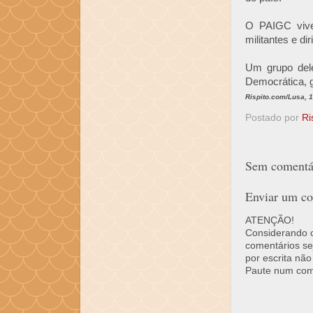
O PAIGC vive
militantes e dir
Um grupo del
Democrática, 
Rispito.com/Lusa, 
Postado por
Ri
Sem comentár
Enviar um co
ATENÇÃO!
Considerando o 
comentários se
por escrita não
Paute num come