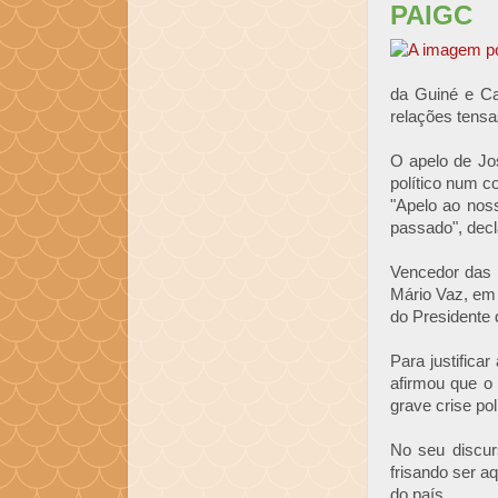
PAIGC
da Guiné e Ca
relações tensa
O apelo de Jos
político num c
"Apelo ao noss
passado", decl
Vencedor das e
Mário Vaz, em
do Presidente 
Para justifica
afirmou que o 
grave crise po
No seu discur
frisando ser aq
do país.