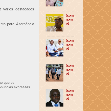
 vários destacados
(sem
nom
e)
to para Alternância
(sem
nom
e)
(sem
nom
e)
ço que os
ronuncias expressas
(sem
nom
e)