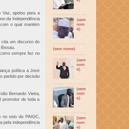
o Vaz, apelou para a
cano da Independência
(sem
s com o qual mantém
nom
e)
e cita um discurso do
 Bissau.
(sem nome)
s, como sempre fez no
(sem
nom
e)
iança política a José
 partido por decisão
(sem
João Bernardo Vieira,
nom
e)
al promotor de toda a
o no seio do PAIGC,
(sem
ada pela independência
nom
e)