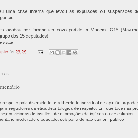
u uma crise interna que levou às expulsões ou suspensões de
igentes.
es acabou por formar um novo partido, o Madem- G15 (Movimen
grupo dos 15 deputados).
10-9-2018
spito
às
23:29
ios:
mentário
respeito pala diversidade, e a liberdade individual de opinião, agrade
jam seguidores da ética deontológica de respeito. Em que todas as p
 sejam viciadas de insultos, de difamações,de injúrias ou de calunias.
ntário moderado e educado, sob pena de nao sair em público