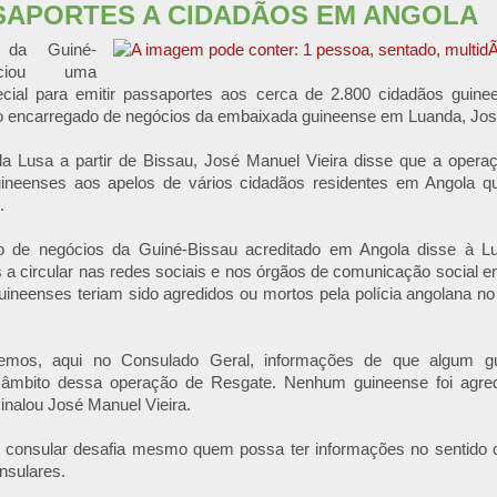
SAPORTES A CIDADÃOS EM ANGOLA
da Guiné-
iciou uma
cial para emitir passaportes aos cerca de 2.800 cidadãos guine
 o encarregado de negócios da embaixada guineense em Luanda, José
la Lusa a partir de Bissau, José Manuel Vieira disse que a opera
uineenses aos apelos de vários cidadãos residentes em Angola q
.
o de negócios da Guiné-Bissau acreditado em Angola disse à L
s a circular nas redes sociais e nos órgãos de comunicação social
uineenses teriam sido agredidos ou mortos pela polícia angolana n
emos, aqui no Consulado Geral, informações de que algum gu
 âmbito dessa operação de Resgate. Nenhum guineense foi agre
inalou José Manuel Vieira.
 consular desafia mesmo quem possa ter informações no sentido co
nsulares.