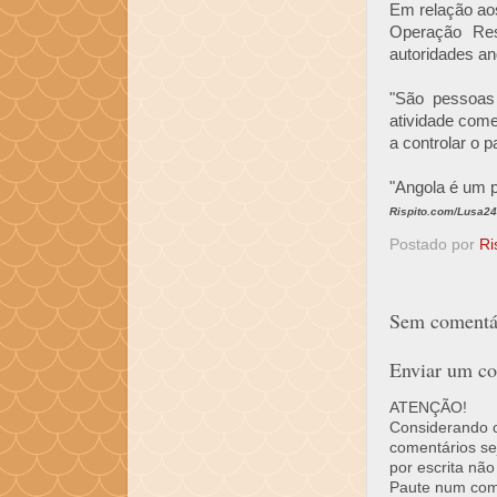
Em relação ao
Operação Res
autoridades an
"São pessoas
atividade come
a controlar o p
"Angola é um pa
Rispito.com/Lusa24
Postado por
Ri
Sem comentár
Enviar um co
ATENÇÃO!
Considerando o 
comentários se
por escrita não
Paute num come