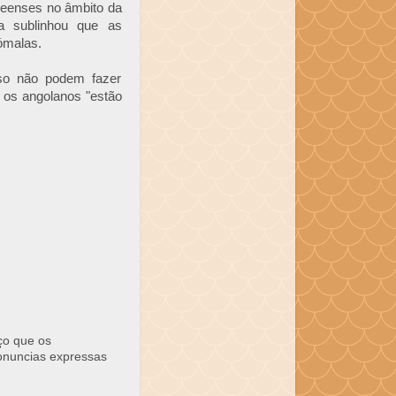
neenses no âmbito da
a sublinhou que as
ómalas.
so não podem fazer
e os angolanos "estão
ço que os
ronuncias expressas