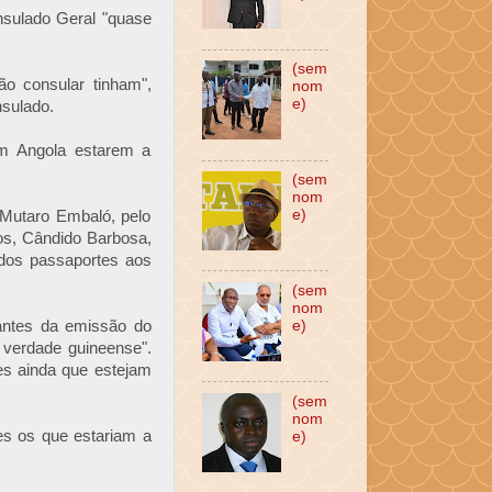
nsulado Geral "quase
(sem
o consular tinham",
nom
e)
sulado.
em Angola estarem a
(sem
nom
e)
 Mutaro Embaló, pelo
ros, Cândido Barbosa,
dos passaportes aos
(sem
nom
antes da emissão do
e)
 verdade guineense".
s ainda que estejam
(sem
nom
es os que estariam a
e)