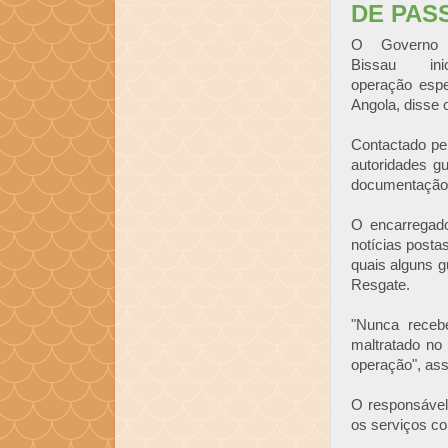
DE PAS
O Governo 
Bissau in
operação espe
Angola, disse
Contactado pe
autoridades g
documentação
O encarregad
notícias posta
quais alguns g
Resgate.
"Nunca receb
maltratado no
operação", ass
O responsável
os serviços co