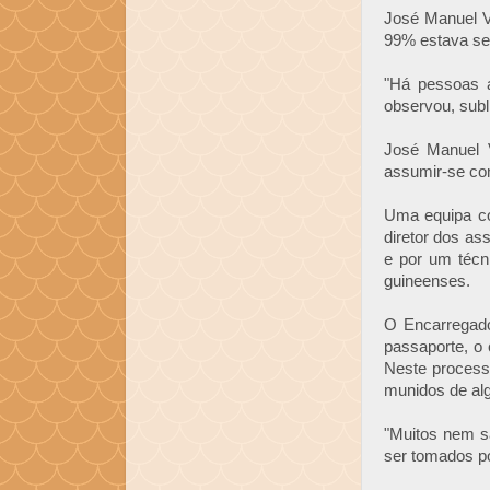
José Manuel V
99% estava se
"Há pessoas 
observou, sub
José Manuel V
assumir-se co
Uma equipa co
diretor dos as
e por um técn
guineenses.
O Encarregad
passaporte, o 
Neste process
munidos de alg
"Muitos nem s
ser tomados p