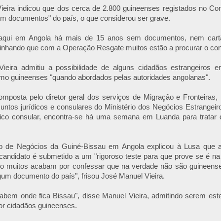
ieira indicou que dos cerca de 2.800 guineenses registados no Co
m documentos" do país, o que considerou ser grave.
aqui em Angola há mais de 15 anos sem documentos, nem cartã
linhando que com a Operação Resgate muitos estão a procurar o con
ieira admitiu a possibilidade de alguns cidadãos estrangeiros 
mo guineenses "quando abordados pelas autoridades angolanas".
mposta pelo diretor geral dos serviços de Migração e Fronteiras,
suntos jurídicos e consulares do Ministério dos Negócios Estrangei
ico consular, encontra-se há uma semana em Luanda para tratar 
o de Negócios da Guiné-Bissau em Angola explicou à Lusa que 
candidato é submetido a um "rigoroso teste para que prove se é na
o muitos acabam por confessar que na verdade não são guineense
um documento do país", frisou José Manuel Vieira.
abem onde fica Bissau", disse Manuel Vieira, admitindo serem est
or cidadãos guineenses.