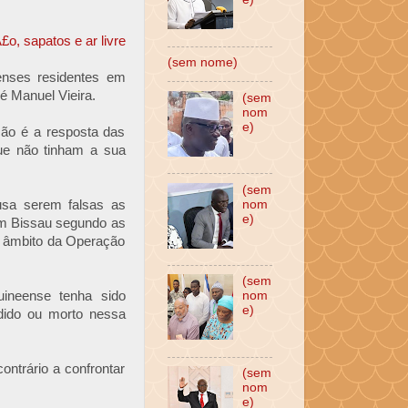
(sem nome)
enses residentes em
 Manuel Vieira.
(sem
nom
e)
ção é a resposta das
ue não tinham a sua
(sem
usa serem falsas as
nom
e)
 em Bissau segundo as
o âmbito da Operação
(sem
ineense tenha sido
nom
e)
dido ou morto nessa
ntrário a confrontar
(sem
nom
e)