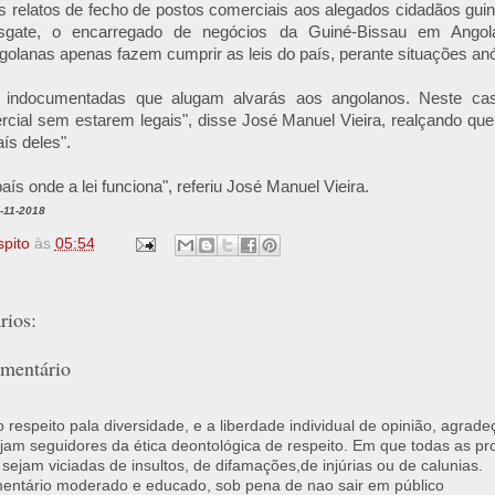
s relatos de fecho de postos comerciais aos alegados cidadãos gui
gate, o encarregado de negócios da Guiné-Bissau em Angol
golanas apenas fazem cumprir as leis do país, perante situações an
 indocumentadas que alugam alvarás aos angolanos. Neste ca
rcial sem estarem legais", disse José Manuel Vieira, realçando qu
aís deles".
ís onde a lei funciona", referiu José Manuel Vieira.
-11-2018
spito
às
05:54
ios:
mentário
respeito pala diversidade, e a liberdade individual de opinião, agrade
jam seguidores da ética deontológica de respeito. Em que todas as p
 sejam viciadas de insultos, de difamações,de injúrias ou de calunias.
ntário moderado e educado, sob pena de nao sair em público