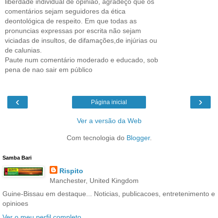
liberdade individual de opinião, agradeço que os
comentários sejam seguidores da ética
deontológica de respeito. Em que todas as
pronuncias expressas por escrita não sejam
viciadas de insultos, de difamações,de injúrias ou
de calunias.
Paute num comentário moderado e educado, sob
pena de nao sair em público
‹
›
Página inicial
Ver a versão da Web
Com tecnologia do
Blogger
.
Samba Bari
Rispito
Manchester, United Kingdom
Guine-Bissau em destaque... Noticias, publicacoes, entretenimento e
opinioes
Ver o meu perfil completo