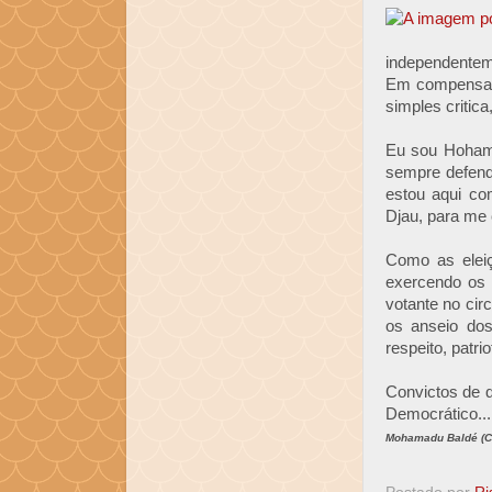
independentem
Em compensaçã
simples critic
Eu sou Hohama
sempre defende
estou aqui co
Djau, para me 
Como as eleiç
exercendo os 
votante no cir
os anseio do
respeito, patr
Convictos de q
Democrático..
Mohamadu Baldé (Ci