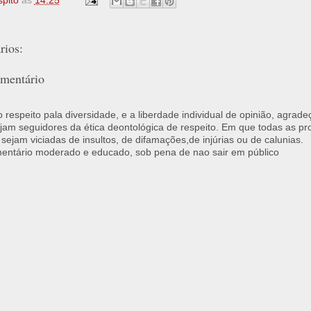
spito
às
14:25
ios:
mentário
respeito pala diversidade, e a liberdade individual de opinião, agrade
jam seguidores da ética deontológica de respeito. Em que todas as p
 sejam viciadas de insultos, de difamações,de injúrias ou de calunias.
ntário moderado e educado, sob pena de nao sair em público