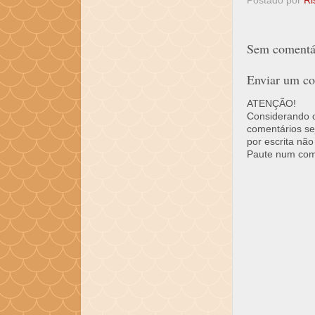
Postado por
Ri
Sem comentár
Enviar um co
ATENÇÃO!
Considerando o 
comentários se
por escrita não
Paute num come