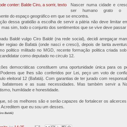
Nascer numa cidade e cresc
ser humano grato o es
ente do espaço geográfico em que se encontra.
o dessa gratidão a escolha de servir a pátria não deve limitar 
a, mas sim, todo o conjunto dos sentimentos que se vive deve passa
du Baldé vulgo Ciro Baldé (na rede social), decidi arregaçar m
r regiao de Bafatá (onde nasci e cresci), depois de tanta aventur
mo politico militado no MGD, recente formação politica criada so
candidatar como deputado no circulo 12.
ões democráticas constituem uma oportunidade única para os p
Poderes que lhes são conferidos por Lei, peço um voto de confi
culo eleitoral 12 (Bafatá). Com garantias de ter jurado com responsa
s bafatenses e as suas necessidades. Mas também servir a Na
iotismo, humildade e honestidade.
ue, só os melhores são e serão capazes de fortalecer os alicerces
.
Acreditem que eu sou um desses.
ro Baldé)