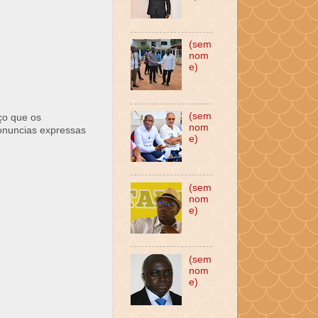
(sem
nom
e)
(sem
ço que os
nom
ronuncias expressas
e)
(sem
nom
e)
(sem
nom
e)