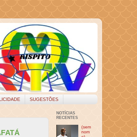
LICIDADE
SUGESTÕES
NOTÍCIAS
RECENTES
(sem
AFATÁ
nom
e)