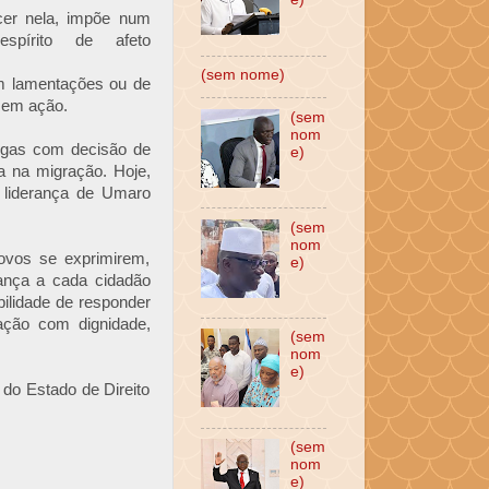
er nela, impõe num
pírito de afeto
(sem nome)
em lamentações ou de
r em ação.
(sem
nom
angas com decisão de
e)
a na migração. Hoje,
b liderança de Umaro
(sem
nom
ovos se exprimirem,
e)
ança a cada cidadão
bilidade de responder
ção com dignidade,
(sem
nom
e)
 do Estado de Direito
(sem
nom
e)