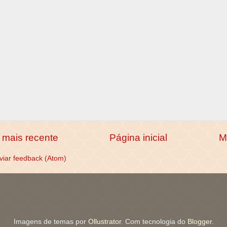
mais recente
Página inicial
M
viar feedback (Atom)
Imagens de temas por
Ollustrator
. Com tecnologia do
Blogger
.