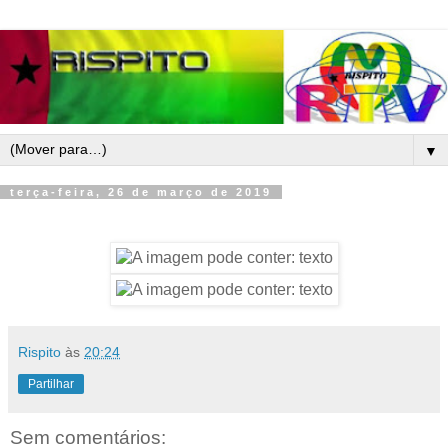
▼
terça-feira, 26 de março de 2019
Rispito
às
20:24
Partilhar
Sem comentários: