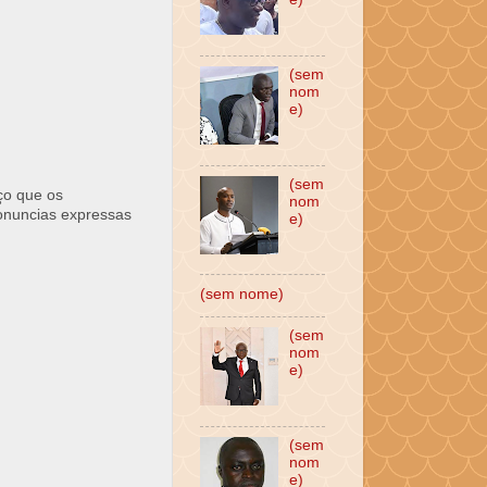
(sem
nom
e)
(sem
ço que os
nom
ronuncias expressas
e)
(sem nome)
(sem
nom
e)
(sem
nom
e)