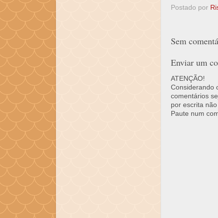
Postado por
Ri
Sem comentár
Enviar um co
ATENÇÃO!
Considerando o 
comentários se
por escrita não
Paute num come