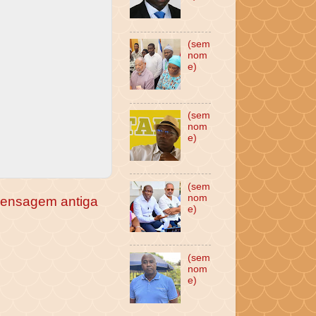
(sem
nom
e)
(sem
nom
e)
(sem
nom
ensagem antiga
e)
(sem
nom
e)