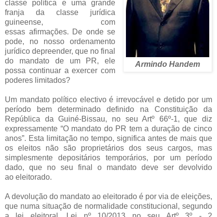
classe política e uma grande
franja da classe jurídica
guineense, com
essas
afirmações.
De onde se
pode, no nosso ordenamento
jurídico depreender, que no final
do mandato de um
PR, ele
Armindo Handem
possa continuar a exercer com
poderes limitados?
Um mandato político electivo é irrevocável e detido por um
período bem determinado definido
na Constituição da
República da Guiné-Bissau, no seu Artº 66º-1, que diz
expressamente “O
mandato do PR tem a duração de cinco
anos”. Esta limitação no tempo, significa antes de mais
que
os eleitos não são proprietários dos seus cargos, mas
simplesmente depositários
temporários, por um período
dado, que no seu final o mandato deve ser devolvido
ao
eleitorado.
A devolução do mandato ao eleitorado é por via de eleições,
que numa situação de
normalidade constitucional, segundo
a lei eleitoral, Lei nº 10/2013 no seu Artº 3º - 2