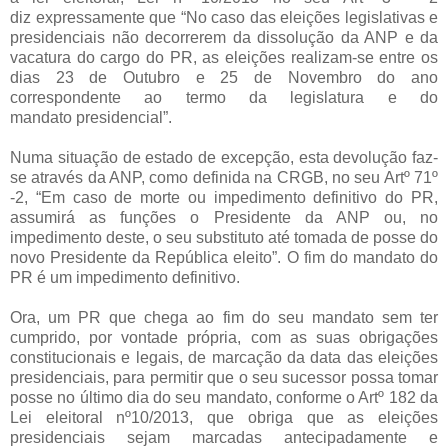
diz
expressamente que “No caso das eleições legislativas e
presidenciais não decorrerem da
dissolução da ANP e da
vacatura do cargo do PR, as eleições realizam-se entre os
dias 23 de
Outubro e 25 de Novembro do ano
correspondente ao termo da legislatura e do
mandato
presidencial”.
Numa situação de estado de excepção, esta devolução faz-
se através da ANP,
como definida na CRGB, no seu Artº 71º
-2, “Em caso de morte ou impedimento definitivo do
PR,
assumirá as funções o Presidente da ANP ou, no
impedimento deste, o seu substituto até
tomada de posse do
novo Presidente da República eleito”. O fim do mandato do
PR é um
impedimento definitivo.
Ora, um PR que chega ao fim do seu mandato sem ter
cumprido, por vontade própria, com as
suas obrigações
constitucionais e legais, de marcação da data das eleições
presidenciais, para
permitir que o seu sucessor possa tomar
posse no último dia do seu mandato, conforme o Artº
182 da
Lei eleitoral nº10/2013, que obriga que as eleições
presidenciais sejam marcadas
antecipadamente e