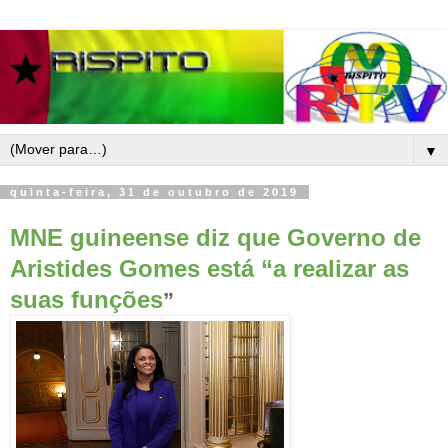
▼
quinta-feira, 31 de outubro de 2019
MNE guineense diz que Governo de
Aristides Gomes está “a realizar as
suas funções
”