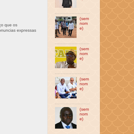
(sem
nom
ço que os
e)
ronuncias expressas
(sem
nom
e)
(sem
nom
e)
(sem
nom
e)