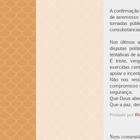
A confirmação 
de arremesso p
tornadas públ
consubstancia
Nos últimos a
disputas polí
tentativas de a
É triste, ve
exercidas cont
apoiar e incen
Não nos resta
compromisso c
segurança.
Que Deus aben
Que a paz, de
Postado por
Ri
Sem comentár