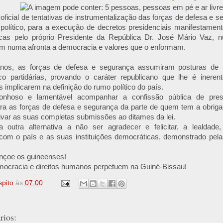
oficial de tentativas de instrumentalização das forças de defesa e
olítico, para a execução de decretos presidenciais manifestamente
icas pelo próprio Presidente da República Dr. José Mário Vaz, 
m numa afronta a democracia e valores que o enformam.
nos, as forças de defesa e segurança assumiram posturas de n
tico partidárias, provando o caráter republicano que lhe é ineren
s implicarem na definição do rumo político do país.
rgonhoso e lamentável acompanhar a confissão pública de pre
ra as forças de defesa e segurança da parte de quem tem a obrigaç
tivar as suas completas submissões ao ditames da lei.
 outra alternativa a não ser agradecer e felicitar, a lealdade
om o país e as suas instituições democráticas, demonstrado pela
çoe os guineenses!
mocracia e direitos humanos perpetuem na Guiné-Bissau!
spito
às
07:00
ios: