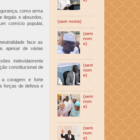
 segurança, como arma
 ilegais e absurdos,
(sem nome)
num comício popular,
(sem
nom
eutralidade face as
e)
te, apesar de várias
ssões indevidamente
(sem
ão constitucional de
nom
e)
, a coragem e forte
s forças de defesa e
(sem
nom
e)
(sem
nom
e)