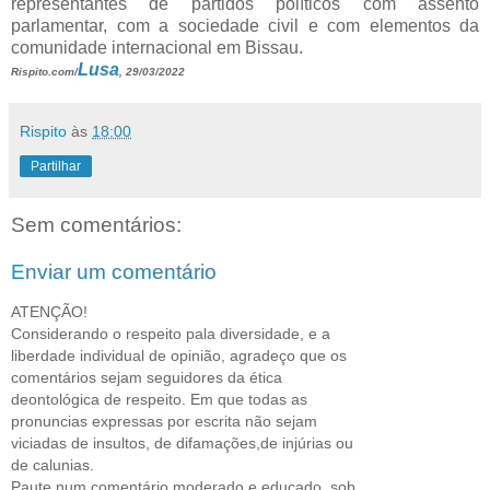
representantes de partidos políticos com assento
parlamentar, com a sociedade civil e com elementos da
comunidade internacional em Bissau.
Lusa
Rispito.com/
, 29/03/2022
Rispito
às
18:00
Partilhar
Sem comentários:
Enviar um comentário
ATENÇÃO!
Considerando o respeito pala diversidade, e a
liberdade individual de opinião, agradeço que os
comentários sejam seguidores da ética
deontológica de respeito. Em que todas as
pronuncias expressas por escrita não sejam
viciadas de insultos, de difamações,de injúrias ou
de calunias.
Paute num comentário moderado e educado, sob