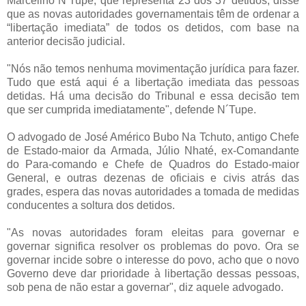
Marcelino N’Tupe, que representa 23 dos 37 detidos, disse
que as novas autoridades governamentais têm de ordenar a
“libertação imediata” de todos os detidos, com base na
anterior decisão judicial.
"Nós não temos nenhuma movimentação jurídica para fazer.
Tudo que está aqui é a libertação imediata das pessoas
detidas. Há uma decisão do Tribunal e essa decisão tem
que ser cumprida imediatamente", defende N´Tupe.
O advogado de José Américo Bubo Na Tchuto, antigo Chefe
de Estado-maior da Armada, Júlio Nhaté, ex-Comandante
do Para-comando e Chefe de Quadros do Estado-maior
General, e outras dezenas de oficiais e civis atrás das
grades, espera das novas autoridades a tomada de medidas
conducentes a soltura dos detidos.
"As novas autoridades foram eleitas para governar e
governar significa resolver os problemas do povo. Ora se
governar incide sobre o interesse do povo, acho que o novo
Governo deve dar prioridade à libertação dessas pessoas,
sob pena de não estar a governar", diz aquele advogado.