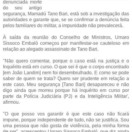
denunciada morte
do seu antigo
segurança, Mamadú Tano Bari, está sob a investigação das
autoridades e garante que, se se confirmar a denúncia feita
pelos familiares do militar, a impunidade não prevalecerá.
À saída da reunião do Conselho de Ministros, Umaro
Sissoco Embaló começou por manifestar-se cauteloso em
relação ao alegado assassinato de Tano Bari.
"Não quero comentar, porque o caso está na justiça e o
Inquérito está em curso. O que sei é que o corpo encontrado
[em João Landim] nem foi desembrulhado. E como se pode
saber de quem se trata? Quero ser prudente em relação a
este caso. Meu segurança [Tano Bari] desapareceu e não
digo ainda que morreu porque há inquérito em curso por
parte da Polícia Judiciária (PJ) e da Inteligência Militar',
afirmou.
"O que posso vos garantir é que este caso não ficará
impune, porque independente de tudo, não se justifica. Sou
uma pessoa que não gosta de violência, pela minha forma
de ser", acrescentou Umaro Sissoco Embaló, que diz ainda