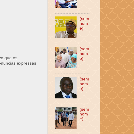
(sem
nom
e)
(sem
nom
ço que os
e)
ronuncias expressas
(sem
nom
e)
(sem
nom
e)