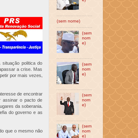
(sem nome)
(sem
nom
e)
situação politica do
(sem
rapassar a crise. Mas
nom
e)
petir por mais vezes,
nteresse de encontrar
(sem
r assinar o pacto de
nom
e)
lugares da soberania.
fia do governo e as
(sem
endo que o mesmo não
nom
e)