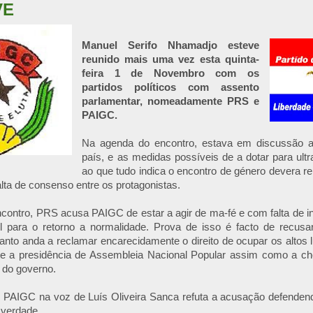
VE
Manuel Serifo Nhamadjo esteve
reunido mais uma vez esta quinta-
feira 1 de Novembro com os
partidos políticos com assento
parlamentar, nomeadamente PRS e
PAIGC.
Na agenda do encontro, estava em discussão a 
país, e as medidas possíveis de a dotar para ult
ao que tudo indica o encontro de género devera re
alta de consenso entre os protagonistas.
contro, PRS acusa PAIGC de estar a agir de ma-fé e com falta de i
l para o retorno a normalidade. Prova de isso é facto de recusa
anto anda a reclamar encarecidamente o direito de ocupar os altos 
a presidência de Assembleia Nacional Popular assim como a che
 do governo.
, PAIGC na voz de Luís Oliveira Sanca refuta a acusação defend
 verdade.