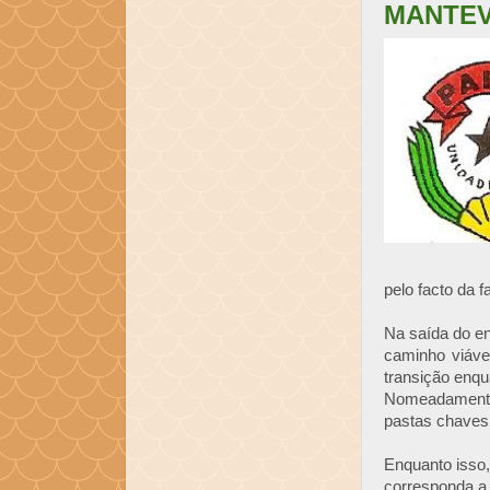
MANTE
pelo facto da f
Na saída do en
caminho viáve
transição enqu
Nomeadamente 
pastas chaves
Enquanto isso
corresponda a