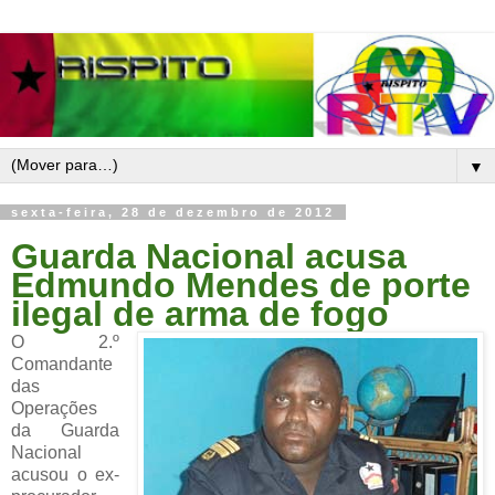
▼
sexta-feira, 28 de dezembro de 2012
Guarda Nacional acusa
Edmundo Mendes de porte
ilegal de arma de fogo
O 2.º
Comandante
das
Operações
da Guarda
Nacional
acusou o ex-