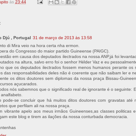
spito
às
23:44
:
 Djú , Portugal
31 de março de 2013 às 13:58
nto di Mira veio na hora certa nha ermon.
era do Congresso do maior partido Guineense (PAIGC).
estão em causa dos deputados ilectrados na nossa ANP,já foi levanta
utados na altura, salvo erro foi o senhor Hélder Vaz e eu pessoalment
ho que os deputados ilectrados fossem menos humanos perante os 
s das responsabilidades deles não é coerente que não saibam ler e n
mente os ditos doutores sem diplomas da nossa praça Bissau-Guinee
cursos açucarados.
dos nós sabemnos que o significado real de ignorante é o seguinte: E
 analfabeto.
o pode-se concluir que há muitos ditos doutores com gravatas até
etos que perfilam ali na nossa praça.
 vibrante apelo aos meus irmãos Guineenses,as classes politicas e
igam este blog e tirem as ilações da nossa conturbada democracia.
ntenhas
der