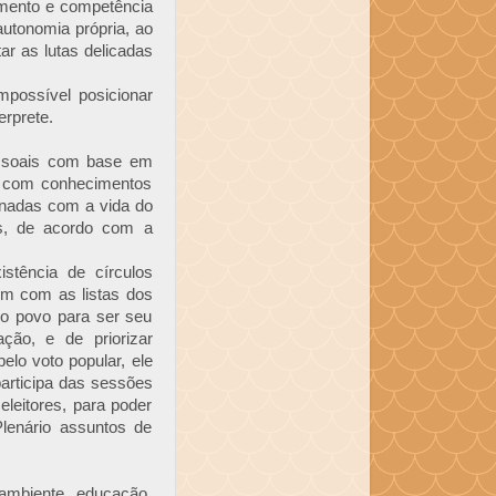
cimento e competência
autonomia própria, ao
r as lutas delicadas
mpossível posicionar
erprete.
ssoais com base em
o com conhecimentos
onadas com a vida do
ís, de acordo com a
stência de círculos
em com as listas dos
lo povo para ser seu
ção, e de priorizar
elo voto popular, ele
articipa das sessões
leitores, para poder
lenário assuntos de
 ambiente, educação,