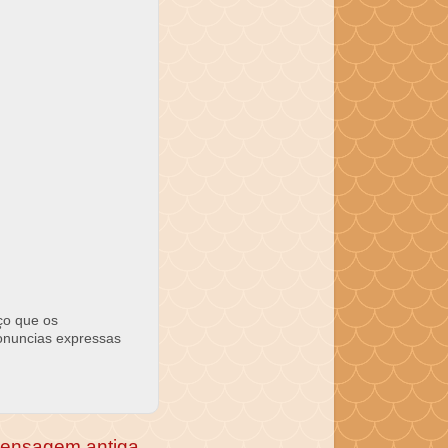
ço que os
ronuncias expressas
ensagem antiga