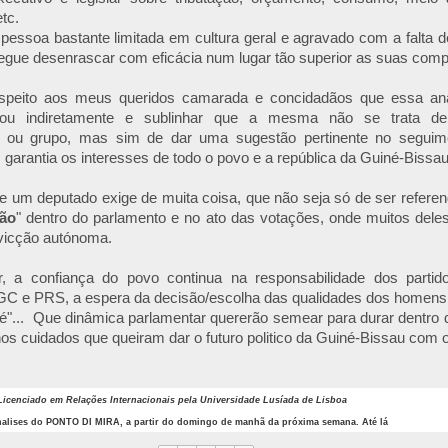
tc.
essoa bastante limitada em cultura geral e agravado com a falta d
egue desenrascar com eficácia
num lugar tão superior as suas com
speito aos meus queridos camarada e concidadãos que essa an
ta ou indiretamente e sublinhar que a mesma não se trata de
m ou grupo, mas sim de dar uma sugestão pertinente no seguim
arantia os interesses de todo o povo e a república da Guiné-Bissau
de um deputado exige de muita coisa, que não seja só de ser refer
ão
" dentro do parlamento e no ato das votações, onde muitos del
vicção autónoma.
, a confiança do povo continua na responsabilidade dos partido
GC e PRS, a espera da decisão/escolha das qualidades dos homens
é"... Que dinâmica parlamentar quererão semear para durar dentro 
nos cuidados que queiram dar o futuro politico da Guiné-Bissau com o
Licenciado em Relações Internacionais pela Universidade Lusíada de Lisboa
nalises do PONTO DI MIRA, a partir do domingo de manhã da próxima semana. Até lá