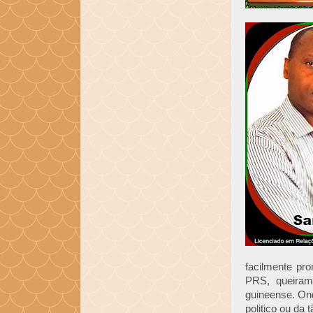
facilmente pr
PRS, queiramo
guineense. Ond
politico ou da 