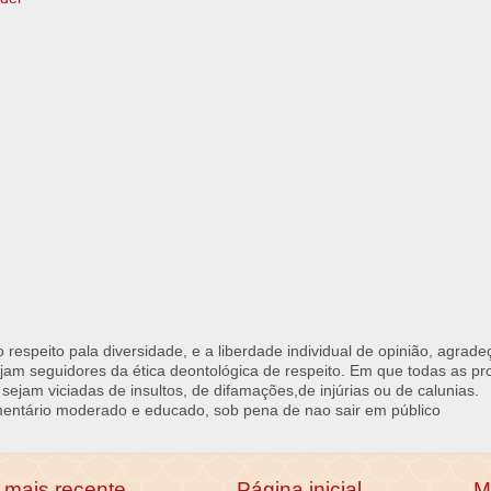
respeito pala diversidade, e a liberdade individual de opinião, agrade
jam seguidores da ética deontológica de respeito. Em que todas as p
 sejam viciadas de insultos, de difamações,de injúrias ou de calunias.
ntário moderado e educado, sob pena de nao sair em público
mais recente
Página inicial
M