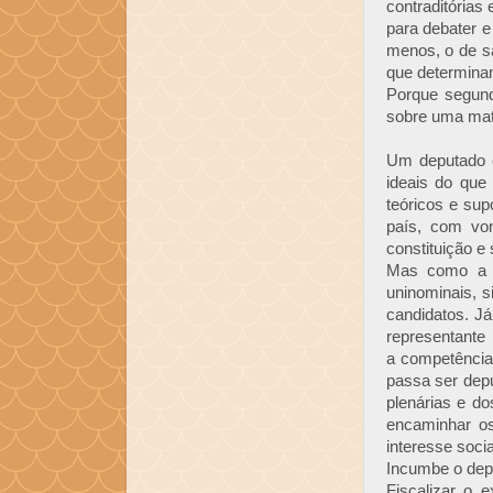
contraditórias
para debater e
menos, o de sa
que determina
Porque segund
sobre uma maté
Um deputado 
ideais do qu
teóricos e su
país, com vo
constituição e 
Mas como a l
uninominais, s
candidatos. J
representant
a competência 
passa ser dep
plenárias e d
encaminhar o
interesse soci
Incumbe o depu
Fiscalizar o 