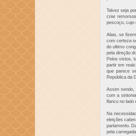
Talvez seja po
criar remorso
pescoço, cujo o
Alias, se fiz
com certeza s
do ultimo con
pela direção do
Pelos vistos,
partir em real
que parece s
República da 
Assim sendo, 
com a sintoni
flanco no lado 
Na necessidad
eleições cabe
parlamento. Da
pela carregada