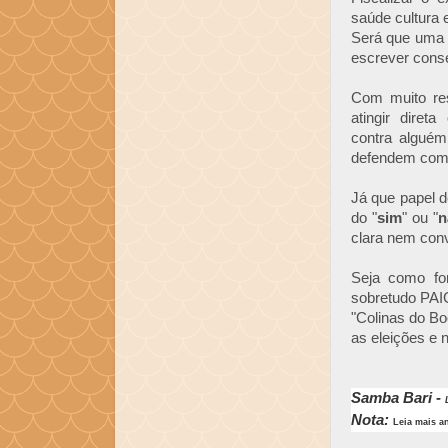
saúde cultura e
Será que uma p
escrever cons
Com muito re
atingir dire
contra algué
defendem com g
Já que papel 
do "
sim
" ou "
n
clara nem con
Seja como for
sobretudo PAI
"Colinas do Bo
as eleições e 
Samba Bari -
Nota:
Leia mais a