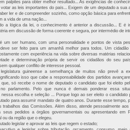
 em palpites para obter melhor resultado... As exigências de conhe
 votar as leis importantes do país... Exigem de um deputado a sua 
ber ler e de compreender sozinho, como opção básica para enfrenta
m a vida de uma nação...
o a lógica da lei, o conhecimento é anterior a discussão... E é i
ria em discussão de forma coerente e segura, por intermédio de int
é um ser humano, com uma personalidade e pontos de vista pe
e deve ser feito para um amanhã melhor para todos. Um cidadã
postamente com experiência na vida sobre diversas matérias relaci
ntade e determinação própria de servir os cidadãos do seu pa
sem qualquer conflito de interesse pessoal.
egislatura guineense a semelhança de muitos não prevê a exi
ignificando isso que cabe a responsabilidade dos partidos avançar
á que, só recebe o nome de deputado o candidato que foi eleito pe
e no parlamento. Pelo que nunca é demais ponderar essa situa
nessa escolha e seleção ... Porque logo ao ser eleito o candidato p
utado para assumir mandato de quatro anos. Durante esse tempo, p
os trabalhos das Comissões. Além disso, atende pessoalmente aos e
s seus pedidos a órgãos governamentais ou apresentando em P
al ou da região que o elegeu.
tado legislar e aprovar as leis que regem o estado;
executivo e legislar sobre tributação, orçamento, consumo, meio