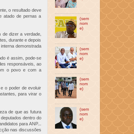
nte, o resultado deve
e atado de pernas a
(sem
nom
e)
 de dizer a verdade,
es, durante e depois
 interna demonstrada
(sem
nom
ndo é assim, pode-se
e)
des responsáveis, ao
 com o povo e com a
(sem
nom
e o poder de evoluir
e)
tantes, para virar o
(sem
eza de que as futura
nom
 deputados dentro do
e)
andidatos para ANP...
vicção nas discussões