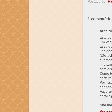
Postado por
Ri
1 comentário
Arnaldo
Este po
Em vesp
Essa qu
uns dep
Não ac
questõe
Infeliz
com dis
Como to
perfeito
Por iss
analfab
Faço um
geral s
Nha ma
Respon