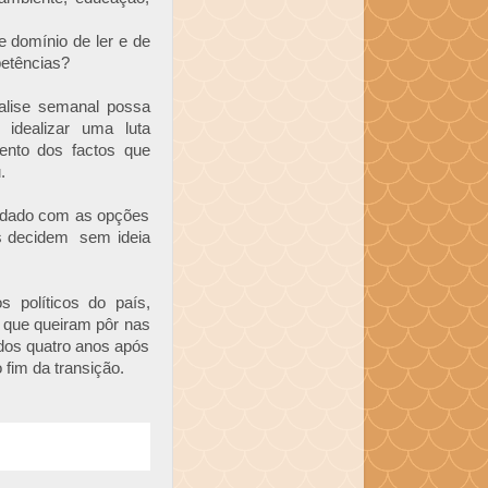
e domínio de ler e de
petências?
alise semanal possa
 idealizar uma luta
ento dos factos que
.
endado com as opções
es decidem sem ideia
s políticos do país,
 que queiram pôr nas
dos quatro anos após
 fim da transição.