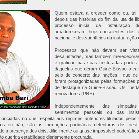
Quem estava a crescer como eu, ta
depois das histórias do fim da luta de li
processo inicial da instauração d
amadureceram hoje conscientes dos c
nacional e dos sacrifícios da instauração
Processos que não devem ser vista
desajustadas, mas também merecedoras
e gratidão nas suas misturadas partes
daquelas que deram Guiné-Bissau o car
seio de concerto das nações, que de
foram protagonizadas pelas formações po
de destaque na Guiné-Bissau. Os liber
renovadores (PRS).
Independentemente das simpatias
sentimentos pessoais ou das insiste
onunciadas no que respeita aos regimes anteriores titulados pelos
s ou não, são as formações partidárias detentoras dos destin
e a presença dos dois, dificilmente ou quase impossível poderá fic
tão querida estabilidade diariamente procurada.