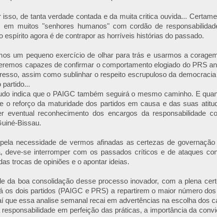
r isso, de tanta verdade contada e da muita critica ouvida... Certame
s em muitos "senhores humanos" com cordão de responsabilidad
 espírito agora é de contrapor as horríveis histórias do passado.
ermos um pequeno exercício de olhar para trás e usarmos a coragem
eremos capazes de confirmar o comportamento elogiado do PRS ant
gresso, assim como sublinhar o respeito escrupuloso da democracia
 partido...
 tudo indica que o PAIGC também seguirá o mesmo caminho. E qua
ce o reforço da maturidade dos partidos em causa e das suas atitu
er eventual reconhecimento dos encargos da responsabilidade
Guiné-Bissau.
pela necessidade de vermos afinadas as certezas de governação 
a, deve-se interromper com os passados críticos e de ataques cons
das trocas de opiniões e o apontar ideias.
e da boa consolidação desse processo inovador, com a plena cert
rá os dois partidos (PAIGC e PRS) a repartirem o maior número dos
í que essa analise semanal recai em advertências na escolha dos c
 responsabilidade em perfeição das práticas, a importância da con