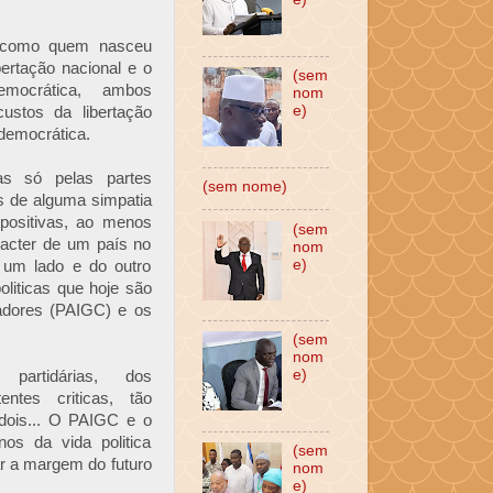
l como quem nasceu
bertação nacional e o
(sem
emocrática, ambos
nom
e)
ustos da libertação
 democrática.
s só pelas partes
(sem nome)
 de alguma simpatia
 positivas, ao menos
(sem
acter de um país no
nom
e)
 um lado e do outro
liticas que hoje são
tadores (PAIGC) e os
(sem
nom
e)
 partidárias, dos
ntes criticas, tão
 dois... O PAIGC e o
os da vida politica
(sem
ar a margem do futuro
nom
e)