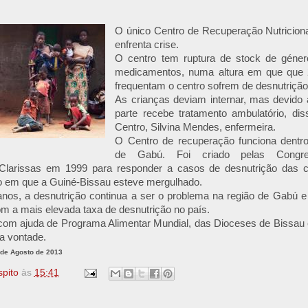
O único Centro de Recuperação Nutricion
enfrenta crise.
O centro tem ruptura de stock de géner
medicamentos, numa altura em que que 
frequentam o centro sofrem de desnutriçã
As crianças deviam internar, mas devido à
parte recebe tratamento ambulatório, di
Centro, Silvina Mendes, enfermeira.
O Centro de recuperação funciona dentro 
de Gabú. Foi criado pelas Congr
Clarissas em 1999 para responder a casos de desnutrição das cr
do em que a Guiné-Bissau esteve mergulhado.
nos, a desnutrição continua a ser o problema na região de Gabú e 
com a mais elevada taxa de desnutrição no país.
com ajuda de Programa Alimentar Mundial, das Dioceses de Bissau e
a vontade.
 de Agosto de 2013
spito
às
15:41