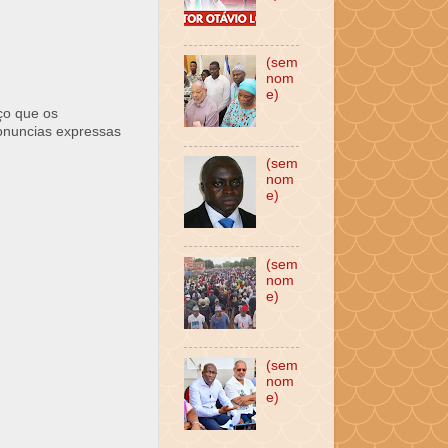
(sem
nom
e)
ço que os
ronuncias expressas
(sem
nom
e)
(sem
nom
e)
(sem
nom
e)