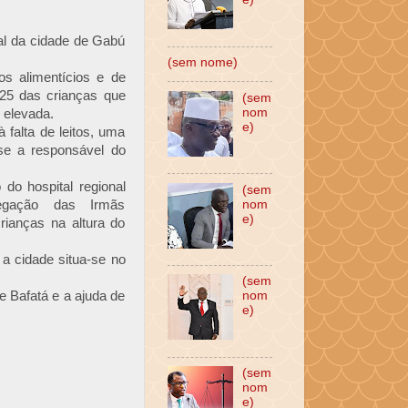
al da cidade de Gabú
(sem nome)
os alimentícios e de
25 das crianças que
(sem
nom
o elevada.
e)
 falta de leitos, uma
sse a responsável do
do hospital regional
(sem
egação das Irmãs
nom
e)
ianças na altura do
a cidade situa-se no
(sem
 Bafatá e a ajuda de
nom
e)
(sem
nom
e)