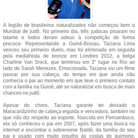
A legião de brasileiros naturalizados não começou bem o
Mundial de judô. No primeiro dia, três judocas pisaram no
tatame e todos deram adeus à competição de forma
precoce. Representando a Guiné-Bissau, Taciana Lima
venceu seu primeiro duelo, mas foi eliminada em seguida
pela medalhista de bronze em Londres 2012, a belga
Charline Van Snick, que terminou em 3° lugar no Rio ao
lado de Sarah Menezes
. Emocionada, Taciana viu um filme
passar por sua cabeça, do tempo em que ainda não
conhecia o pai ao momento em que teve o primeiro contato
com a família na Guiné, até se naturalizar em busca de mais
chances no judô.
Apesar do choro, Taciana garante ter deixado o
Maracanãzinho de cabeça erguida e vencedora, também no
que não diz respeito ao esporte. Nascida em Pernambuco,
ela só conheceu o pai em 2007, após fazer uma busca na
internet e encontrar o sobrenome Baldé, da família do seu
pai e usado com muito orgulho às costas do quimono,