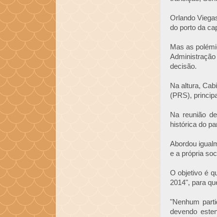
Orlando Viega
do porto da ca
Mas as polémi
Administraçã
decisão.
Na altura, Cab
(PRS), princip
Na reunião de
histórica do pa
Abordou igualme
e a própria soc
O objetivo é q
2014", para qu
"Nenhum parti
devendo esten