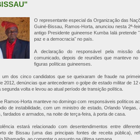
BISSAU"
O representante especial da Organização das Na
Guiné-Bissau, Ramos-Horta, anunciou nesta 2ª-feir
antigo Presidente guineense Kumba Ialá pretende "
paz e a democracia" no país.
A declaração do responsável pela missão
comunicado, depois de reuniões que manteve no
figuras políticas guineenses.
i um dos cinco candidatos que se queixaram de fraude na primeir
de 2012, denúncias que antecederam o golpe de estado militar de 12 d
 segunda volta e levou ao atual período de transição política.
ue Ramos-Horta manteve no domingo com responsáveis políticos a
dio de instabilidade, com um ministro de estado, Orlando Viegas,
 fardados e armados, na noite de terça-feira, à porta de casa.
lência estará relacionado com desentendimentos entre diferent
rto de Bissau (uma das principais fontes de receita pública), ref
ifo Nhamadjo, ao comentar o assunto na última semana.