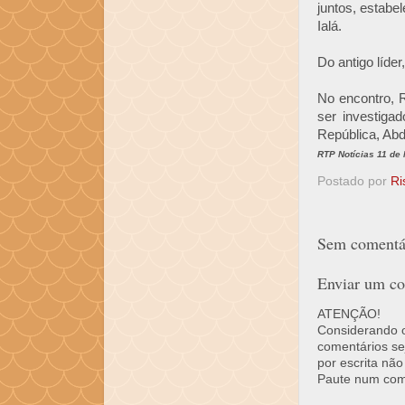
juntos, estab
Ialá.
Do antigo líder
No encontro, 
ser investiga
República, Ab
RTP Notícias 11 de
Postado por
Ri
Sem comentár
Enviar um co
ATENÇÃO!
Considerando o 
comentários se
por escrita não
Paute num come