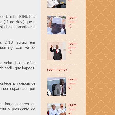
ções Unidas (ONU) na
(sem
a (11 de Nov.) que o
nom
e)
ajudar a consolidar a
 da ONU surgiu em
(sem
 domingo com várias
nom
e)
a volta das eleições
e abril - que impediu
(sem nome)
(sem
conteceram depois de
nom
e)
 a ser espancado por
es forças acerca do
(sem
eriu o presidente de
nom
e)