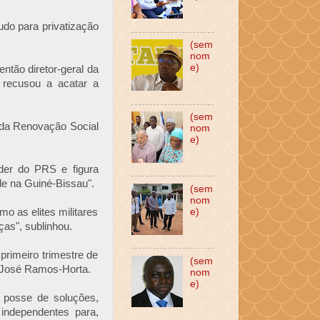
do para privatização
(sem
nom
e)
tão diretor-geral da
 recusou a acatar a
(sem
o da Renovação Social
nom
e)
der do PRS e figura
ade na Guiné-Bissau".
(sem
nom
mo as elites militares
e)
ças", sublinhou.
primeiro trimestre de
(sem
e José Ramos-Horta.
nom
e)
a posse de soluções,
 independentes para,