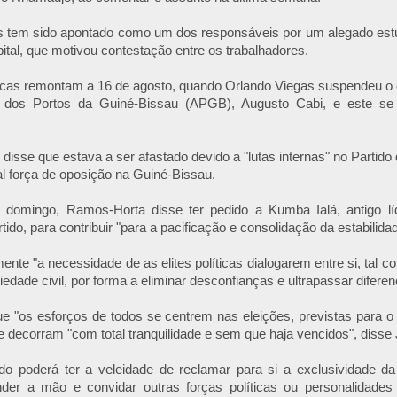
s tem sido apontado como um dos responsáveis por um alegado estu
pital, que motivou contestação entre os trabalhadores.
cas remontam a 16 de agosto, quando Orlando Viegas suspendeu o en
o dos Portos da Guiné-Bissau (APGB), Augusto Cabi, e este se
i disse que estava a ser afastado devido a "lutas internas" no Partid
al força de oposição na Guiné-Bissau.
 domingo, Ramos-Horta disse ter pedido a Kumba Ialá, antigo lí
rtido, para contribuir "para a pacificação e consolidação da estabilid
nte "a necessidade de as elites políticas dialogarem entre si, tal co
iedade civil, por forma a eliminar desconfianças e ultrapassar diferen
ue "os esforços de todos se centrem nas eleições, previstas para o 
e decorram "com total tranquilidade e sem que haja vencidos", diss
do poderá ter a veleidade de reclamar para si a exclusividade d
der a mão e convidar outras forças políticas ou personalidades