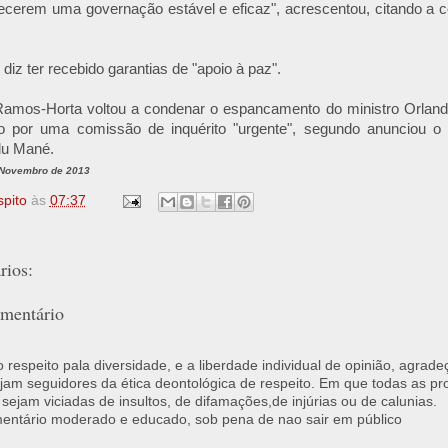
elecerem uma governação estável e eficaz", acrescentou, citando 
, diz ter recebido garantias de "apoio à paz".
Ramos-Horta voltou a condenar o espancamento do ministro Orland
do por uma comissão de inquérito "urgente", segundo anunciou o
du Mané.
 Novembro de 2013
spito
às
07:37
ios:
mentário
respeito pala diversidade, e a liberdade individual de opinião, agrade
jam seguidores da ética deontológica de respeito. Em que todas as p
 sejam viciadas de insultos, de difamações,de injúrias ou de calunias.
ntário moderado e educado, sob pena de nao sair em público