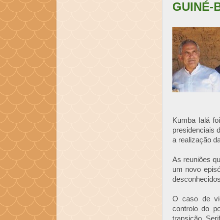
GUINÉ-
Kumba Ialá fo
presidenciais 
a realização da
As reuniões q
um novo episó
desconhecidos,
O caso de vio
controlo do po
transição, Ser