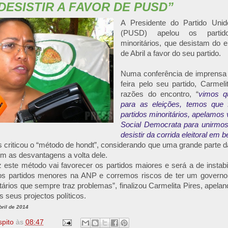
DESISTIR A FAVOR DE PUSD”
A Presidente do Partido Uni
(PUSD) apelou os partid
minoritários, que desistam do e
de Abril a favor do seu partido.
Numa conferência de imprensa r
feira pelo seu partido, Carmelit
razões do encontro, “
vimos q
para as eleições, temos que
partidos minoritários, apelamos 
Social Democrata para unirmos 
desistir da corrida eleitoral em
s criticou o “método de hondt”, considerando que uma grande parte d
com as desvantagens a volta dele.
este método vai favorecer os partidos maiores e será a de instabi
dos partidos menores na ANP e corremos riscos de ter um governo
itários que sempre traz problemas”, finalizou Carmelita Pires, apelan
s seus projectos políticos.
ril de 2014
spito
às
08:47