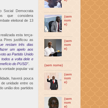
do Social Democrata
os que considera
(sem
mbate eleitoral de 13
nom
e)
ealizada esta terça-
a Pires justificou as
(sem
ue restam três dias
nom
e)
 fazer um apelo aos
voto ao Partido Unido
todos a volta dele e
 benefício do PUSD
”.
(sem nome)
a vontade popular vai
(sem
lidade, haverá pouca
nom
e)
 de unidade entre os
do união dos partidos
(sem
nom
e)