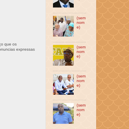
(sem
nom
e)
ço que os
(sem
ronuncias expressas
nom
e)
(sem
nom
e)
(sem
nom
e)