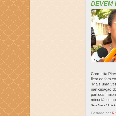
DEVEM 
Carmelita Pire
ficar de fora 
“Mais uma vez 
participação 
partidos maior
minoritários ao
GebaPress 09 de Ab
Postado por
Ri