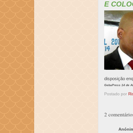
E COLO
disposição enq
GebaPress 14 de Ab
Postado por
Ri
2 comentário
Anóni