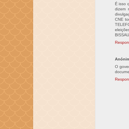
É isso
dizem 
divulga
CNE tor
TELEFO
eleiçõ
BISSA
Respon
Anóni
O gover
documen
Respon