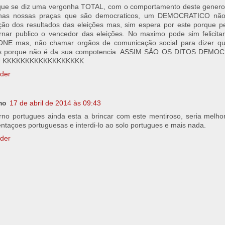
 que se diz uma vergonha TOTAL, com o comportamento deste gener
nas nossas praças que são democraticos, um DEMOCRATICO não
ção dos resultados das eleições mas, sim espera por este porque p
nar publico o vencedor das eleições. No maximo pode sim felicita
NE mas, não chamar orgãos de comunicação social para dizer qu
es porque não é da sua compotencia. ASSIM SÃO OS DITOS DEMO
U KKKKKKKKKKKKKKKKKK
der
mo
17 de abril de 2014 às 09:43
no portugues ainda esta a brincar com este mentiroso, seria melhor
taçoes portuguesas e interdi-lo ao solo portugues e mais nada.
der