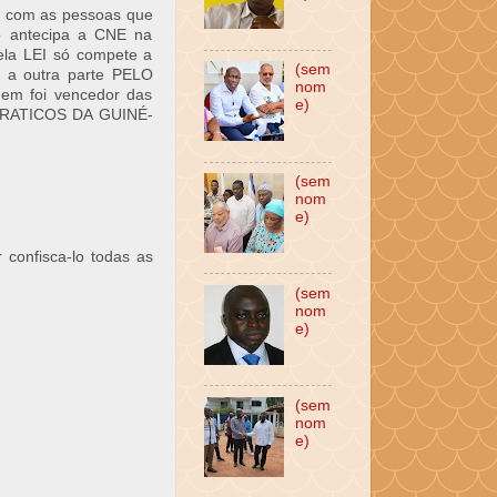
o com as pessoas que
 antecipa a CNE na
ela LEI só compete a
(sem
r a outra parte PELO
nom
em foi vencedor das
e)
CRATICOS DA GUINÉ-
(sem
nom
e)
 confisca-lo todas as
(sem
nom
e)
(sem
nom
e)