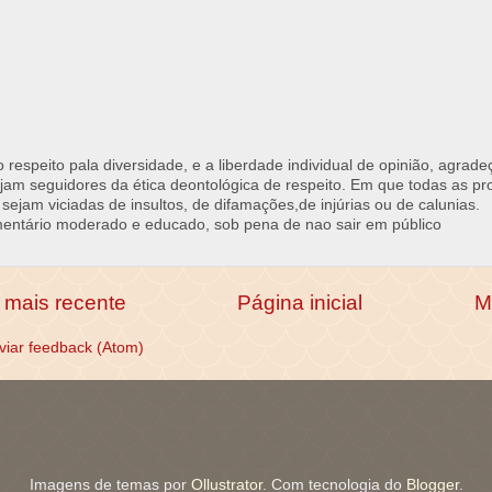
respeito pala diversidade, e a liberdade individual de opinião, agrade
jam seguidores da ética deontológica de respeito. Em que todas as p
 sejam viciadas de insultos, de difamações,de injúrias ou de calunias.
ntário moderado e educado, sob pena de nao sair em público
mais recente
Página inicial
M
viar feedback (Atom)
Imagens de temas por
Ollustrator
. Com tecnologia do
Blogger
.