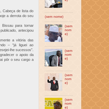
, Cabeça de lista do
oje a derrota do seu
(sem nome)
 Bissau para tornar
(sem
nom
publicado, antecipou
e)
amente a vitória das
ndo – “já liguei ao
desejei-lhe sucessos”.
(sem
gradecer o apoio da
nom
e)
ai pôr o seu cargo a
(sem
nom
e)
(sem
nom
e)