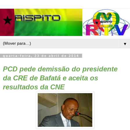
▼
quarta-feira, 23 de abril de 2014
PCD pede demissão do presidente
da CRE de Bafatá e aceita os
resultados da CNE