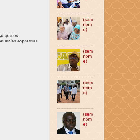
(sem
nom
e)
ço que os
ronuncias expressas
(sem
nom
e)
(sem
nom
e)
(sem
nom
e)