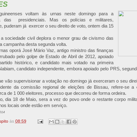
ES
 guineenses voltam às urnas neste domingo para a
ta das
presidenciais. Mas os polícias e militares,
puderam já exercer o seu direito de voto, ontem dia 15
 a sociedade civil deplora o menor grau de civismo das
na campanha desta segunda volta.
nas oporá José Mário Vaz, antigo ministro das finanças
rrubado pelo golpe de Estado de Abril de 2012, apoiado
artido histórico, e candidato mais votado na primeira
Nabiam, candidato independente, embora apoiado pelo PRS, segunda 
ue vão supervisionar a votação no domingo já exerceram o seu dire
idente da comissão regional de eleições de Bissau, refere-se a
rca de 1 000 eleitores, processo que decorreu de forma ordeira.
, dia 18 de Maio, sera a vez do povo onde o restante corpo militar 
nos locais onde estão em serviço.
2014
spito
às
08:59