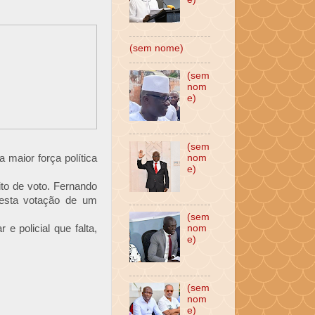
(sem nome)
(sem
nom
e)
(sem
maior força política
nom
e)
ito de voto. Fernando
 esta votação de um
(sem
e policial que falta,
nom
e)
(sem
nom
e)