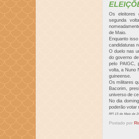
ELEIÇÕ
Os eleitores
segunda vol
nomeadamente, 
de Maio.
Enquanto isso
candidaturas 
O duelo nas ur
do governo de
pelo PAIGC, p
volta, a Nuno 
guineense.
Os militares q
Bacorim, pres
universo de ce
No dia domingo
poderão votar 
RFI 15 de Maio de 
Postado por
Ri