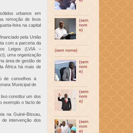
sólidos urbanos em
na remoção de lixos
(sem
uarta-feira na capital
nom
e)
financiado pela União
ta com a parceria da
rios Leigos (LVIA –
(sem nome)
ici), uma organização
 na área de gestão de
(sem
da África há mais de
nom
e)
ão de conselhos à
âmara Municipal de
(sem
ixo constitui um dos
nom
e)
o exemplo o facto de
ia na Guiné-Bissau,
e de intervenção dos
(sem
nom
e)