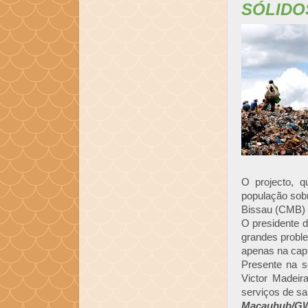
SÓLIDO
O projecto, q
população sobr
Bissau (CMB) 
O presidente d
grandes probl
apenas na capi
Presente na s
Victor Madeir
serviços de s
Macauhub/GW,