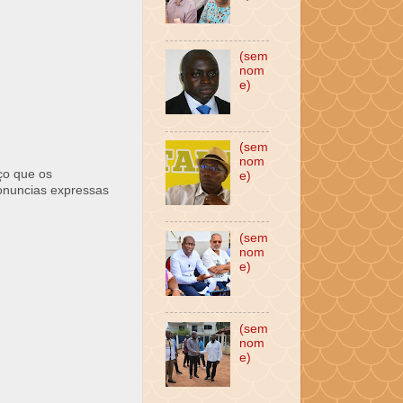
(sem
nom
e)
(sem
nom
ço que os
e)
ronuncias expressas
(sem
nom
e)
(sem
nom
e)