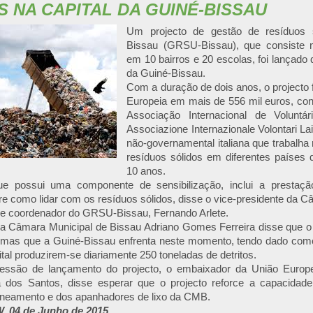
S NA CAPITAL DA GUINÉ-BISSAU
Um projecto de gestão de resíduos 
Bissau (GRSU-Bissau), que consiste 
em 10 bairros e 20 escolas, foi lançado q
da Guiné-Bissau.
Com a duração de dois anos, o projecto 
Europeia em mais de 556 mil euros, con
Associação Internacional de Voluntá
Associazione Internazionale Volontari La
não-governamental italiana que trabalha
resíduos sólidos em diferentes países 
10 anos.
ue possui uma componente de sensibilização, inclui a prestaç
e como lidar com os resíduos sólidos, disse o vice-presidente da C
e coordenador do GRSU-Bissau, Fernando Arlete.
a Câmara Municipal de Bissau Adriano Gomes Ferreira disse que o l
emas que a Guiné-Bissau enfrenta neste momento, tendo dado com
tal produzirem-se diariamente 250 toneladas de detritos.
essão de lançamento do projecto, o embaixador da União Europe
a dos Santos, disse esperar que o projecto reforce a capacidad
aneamento e dos apanhadores de lixo da CMB.
 04 de Junho de 2015