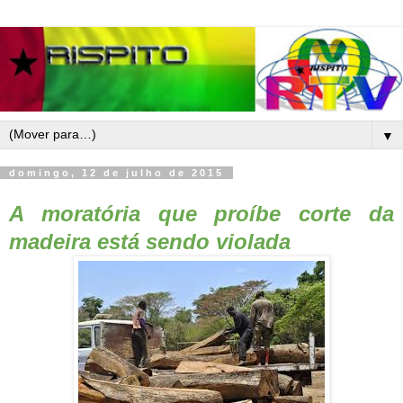
▼
domingo, 12 de julho de 2015
A moratória que proíbe corte da
madeira
está sendo violada