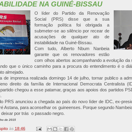
TABILIDADE NA GUINÉ-BISSAU
O líder do Partido da Renovação
Social (PRS) disse que a sua
formação política foi obrigada a
submeter-se ao silêncio por recear de
acusações de qualquer ato de
instabilidade na Guiné-Bissau.
Com tudo, Alberto Nbum Nanbeia
garante que os renovadores estão
com olhos abertos acompanhando a evolução da si
ando que o único caminho para a procura do entendimento é o diálo
to almejado.
a de imprensa realizada domingo 14 de julho, tornar publico a 
no direito da família de Internacional Democrata Centralista (
 partido chegou a esse patamar, graças aos apoios dos partidos P
e.
do PRS anunciou a chegada ao país do novo líder de IDC, ex-presid
ré Astana, para aconselhar os guineenses. Porque segundo Nambe
 deixar por trás o passado negro.
lho de 2015
spito
às
18:46