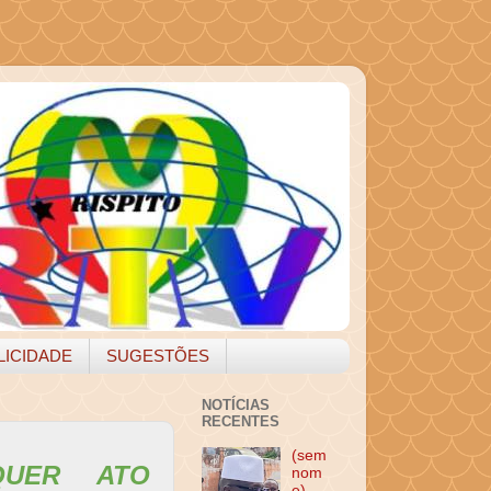
LICIDADE
SUGESTÕES
NOTÍCIAS
RECENTES
(sem
QUER ATO
nom
e)