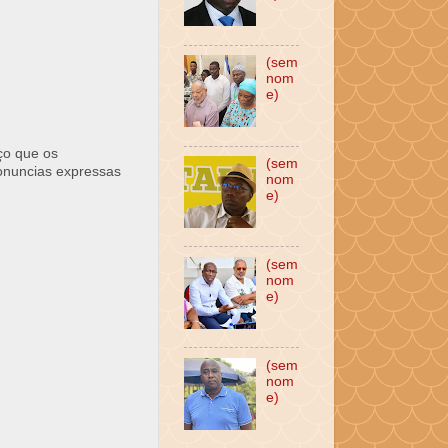
(sem
nom
e)
ço que os
(sem
ronuncias expressas
nom
e)
(sem
nom
e)
(sem
nom
e)