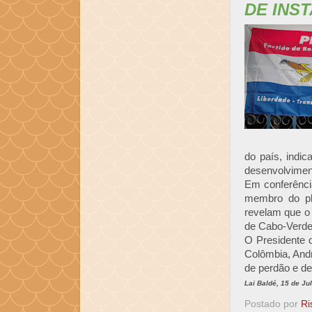
DE INS
do país, indic
desenvolvimen
Em conferênci
membro do ple
revelam que o
de Cabo-Verd
O Presidente 
Colômbia, And
de perdão e de
Lai Baldé, 15 de Ju
Postado por
Ri