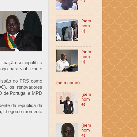
(sem
nom
e)
(sem
nom
e)
tuação sociopolítica
go para viabilizar o
admissão do PRS como
(sem nome)
IDC), os renovadores
SD de Portugal e MPD
(sem
nom
e)
ente da república da
ia, chegou o momento
(sem
nom
e)