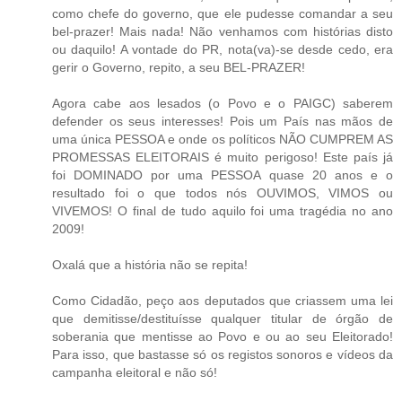
como chefe do governo, que ele pudesse comandar a seu
bel-prazer! Mais nada! Não venhamos com histórias disto
ou daquilo! A vontade do PR, nota(va)-se desde cedo, era
gerir o Governo, repito, a seu BEL-PRAZER!
Agora cabe aos lesados (o Povo e o PAIGC) saberem
defender os seus interesses! Pois um País nas mãos de
uma única PESSOA e onde os políticos NÃO CUMPREM AS
PROMESSAS ELEITORAIS é muito perigoso! Este país já
foi DOMINADO por uma PESSOA quase 20 anos e o
resultado foi o que todos nós OUVIMOS, VIMOS ou
VIVEMOS! O final de tudo aquilo foi uma tragédia no ano
2009!
Oxalá que a história não se repita!
Como Cidadão, peço aos deputados que criassem uma lei
que demitisse/destituísse qualquer titular de órgão de
soberania que mentisse ao Povo e ou ao seu Eleitorado!
Para isso, que bastasse só os registos sonoros e vídeos da
campanha eleitoral e não só!