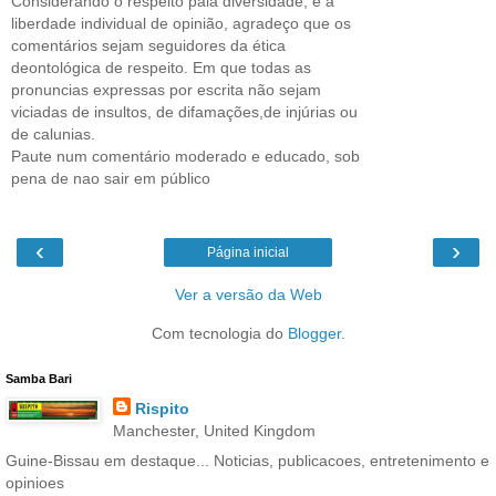
Considerando o respeito pala diversidade, e a
liberdade individual de opinião, agradeço que os
comentários sejam seguidores da ética
deontológica de respeito. Em que todas as
pronuncias expressas por escrita não sejam
viciadas de insultos, de difamações,de injúrias ou
de calunias.
Paute num comentário moderado e educado, sob
pena de nao sair em público
‹
›
Página inicial
Ver a versão da Web
Com tecnologia do
Blogger
.
Samba Bari
Rispito
Manchester, United Kingdom
Guine-Bissau em destaque... Noticias, publicacoes, entretenimento e
opinioes